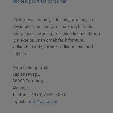
phonesupport-for-consumer
Sözleşmeyi, net bir şekilde oluşturulmuş bir
beyan üzerinden de (örn., mektup, telefaks,
telefon ya da e-posta) feshedebilirsiniz. Bunun
için ekte bulunan örnek fesih formunu
kullanabilirsiniz, formun kullanımı mecburi
değildir.
Avira Holding GmbH
Kaplaneiweg 1
88069 Tettnang
Almanya
Telefon: +49 (0) 7542-500 0
E-posta:
info@avira.com