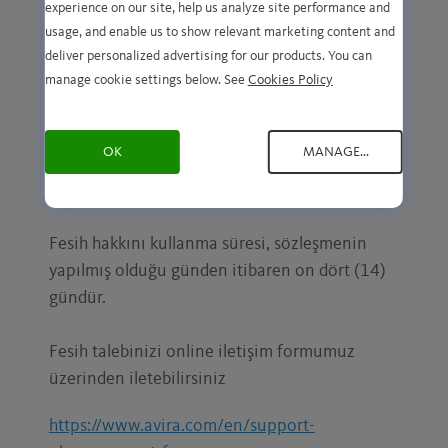
herhangi bir şekilde ilişkilendirilemeyen
experience on our site, help us analyze site performance and
kişilerdir, § 13 BGB (Alman Medeni Kanunu).
usage, and enable us to show relevant marketing content and
deliver personalized advertising for our products. You can
manage cookie settings below. See
Cookies Policy
Fesih hakkınız
On dört (14) gün içerisinde herhangi bir neden
OK
MANAGE...
göstermeksizin bu sözleşmeyi feshetme
hakkınız bulunmaktadır.
Fesih hakkını kullanma süresi, sözleşmenin
yapılmış olduğu günden itibaren on dört (14)
gündür.
Fesih talebinizi online iletişim formumuz
üzerinden iletebilirsiniz
https://www.avira.com/en/support-