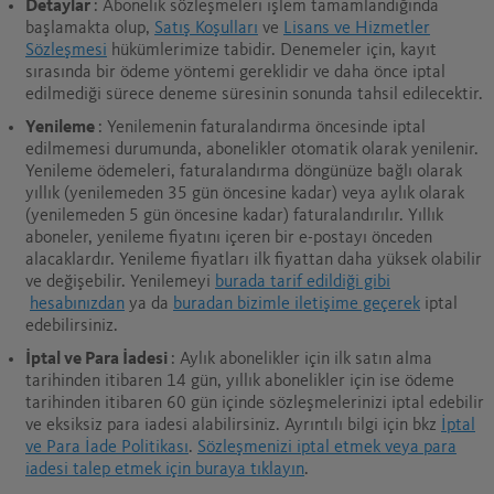
Detaylar
: Abonelik sözleşmeleri işlem tamamlandığında
başlamakta olup,
Satış Koşulları
ve
Lisans ve Hizmetler
Sözleşmesi
hükümlerimize tabidir. Denemeler için, kayıt
sırasında bir ödeme yöntemi gereklidir ve daha önce iptal
edilmediği sürece deneme süresinin sonunda tahsil edilecektir.
Yenileme
: Yenilemenin faturalandırma öncesinde iptal
edilmemesi durumunda, abonelikler otomatik olarak yenilenir.
Yenileme ödemeleri, faturalandırma döngünüze bağlı olarak
yıllık (yenilemeden 35 gün öncesine kadar) veya aylık olarak
(yenilemeden 5 gün öncesine kadar) faturalandırılır. Yıllık
aboneler, yenileme fiyatını içeren bir e-postayı önceden
alacaklardır. Yenileme fiyatları ilk fiyattan daha yüksek olabilir
ve değişebilir. Yenilemeyi
burada tarif edildiği gibi
hesabınızdan
ya da
buradan bizimle iletişime geçerek
iptal
edebilirsiniz.
İptal ve Para İadesi
: Aylık abonelikler için ilk satın alma
tarihinden itibaren 14 gün, yıllık abonelikler için ise ödeme
tarihinden itibaren 60 gün içinde sözleşmelerinizi iptal edebilir
ve eksiksiz para iadesi alabilirsiniz. Ayrıntılı bilgi için bkz
İptal
ve Para İade Politikası
.
Sözleşmenizi iptal etmek veya para
iadesi talep etmek için buraya tıklayın
.