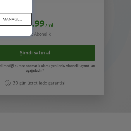
MANAGE...
$44.99
/ Yıl
1 Yıllık Abonelik
Şimdi satın al
dilmediği sürece otomatik olarak yenilenir. Abonelik ayrıntıları
aşağıdadır.*
30 gün ücret iade garantisi