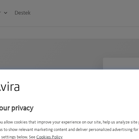
r
Destek
System
Number
of
devices
1 Ay
our privacy
1 Yıl
ou allow cookies that improve your experience on our site, help us analyze sit
2 Yıl
us to show relevant marketing content and deliver personalized advertising for
mlı PC
 settings below. See
Cookies Policy