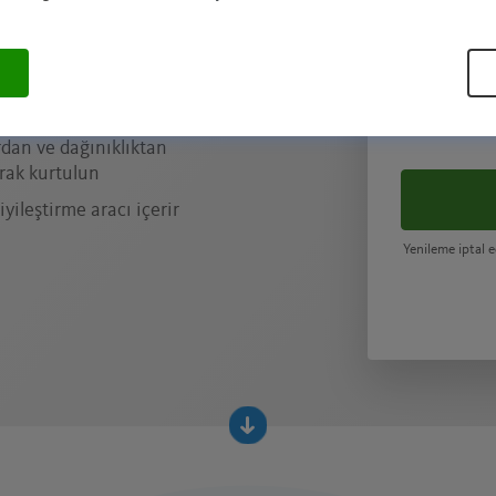
ci
r PC ile performansı en
rın
dan ve dağınıklıktan
rak kurtulun
ileştirme aracı içerir
Yenileme iptal e