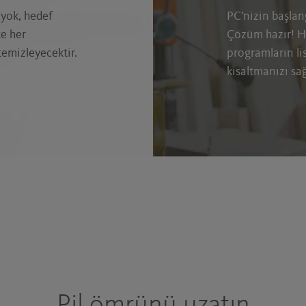
yok, hedef
PC'nizin başla
te her
Çözüm hazır! H
emizleyecektir.
programların lis
kısaltmanızı sağ