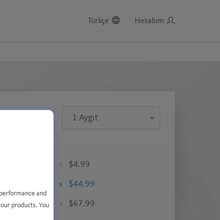
Türkçe
Hesabım
$4.99
$44.99
e performance and
$67.99
 our products. You