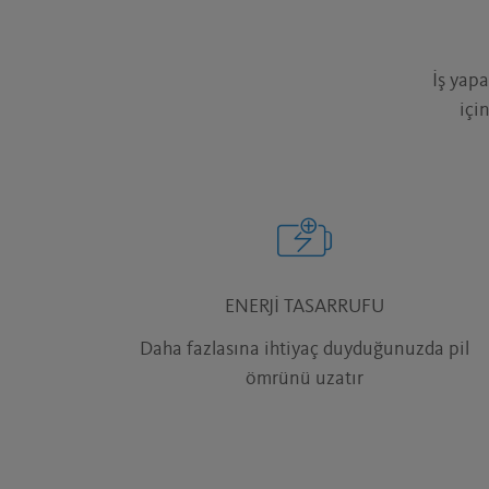
İş yap
içi
ENERJI TASARRUFU
Daha fazlasına ihtiyaç duyduğunuzda pil
ömrünü uzatır