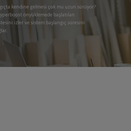
ngıçta kendine gelmesi çok mu uzun sürüyor?
yperboost önyüklemede başlatılan
tesini izler ve sistem başlangıç süresini
lar.