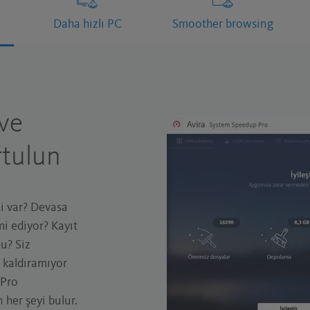
Daha hızlı PC
Smoother browsing
ve
tulun
mi var? Devasa
mi ediyor? Kayıt
mu? Siz
 kaldıramıyor
 Pro
 her şeyi bulur.