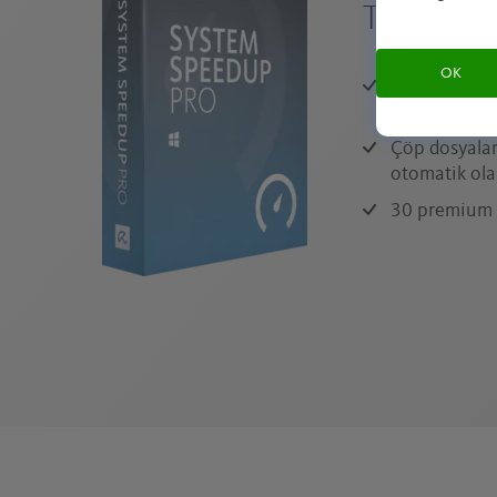
Temizleyi
OK
Daha hızlı bi
yükseğe çıka
Çöp dosyalar
otomatik ola
30 premium iy