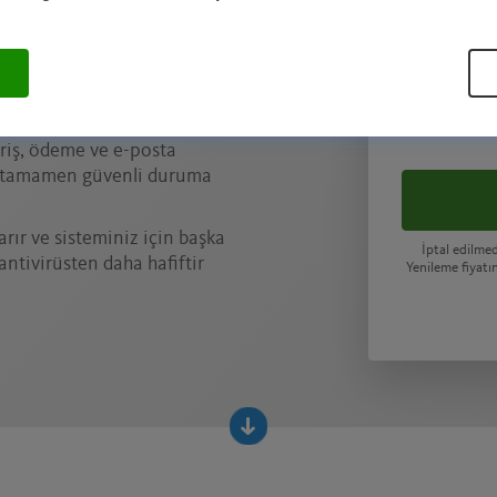
azılımı önleyici, değişim
nmeyen saldırıları bile
den önce durdurur
eriş, ödeme ve e-posta
i tamamen güvenli duruma
rır ve sisteminiz için başka
İptal edilme
antivirüsten daha hafiftir
Yenileme fiyatın