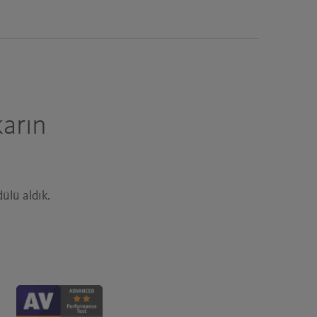
karın
ülü aldık.