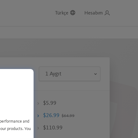
Türkçe
Hesabım
I
$5.99
$26.99
$64.99
e performance and
$110.99
 our products. You