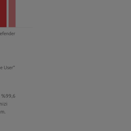
a %99,6
nizi
ım.