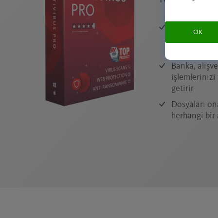
Yeni şantaj y
OK
geçirmiş bili
gerçekleşme
Banka, alışv
işlemleriniz
getirir
Dosyaları ona
herhangi bir 