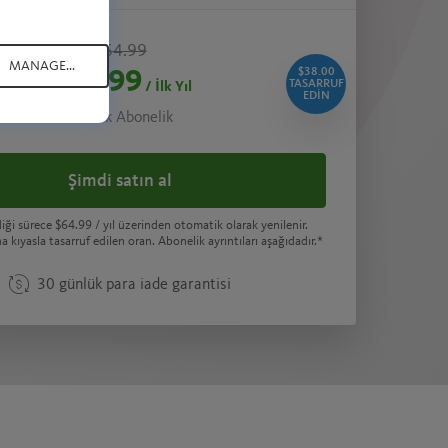
$64.99
MANAGE...
$38.00
$26.99
TASARRUF
/ İlk Yıl
EDIN
1 Yıllık Abonelik
Şimdi satın al
diği sürece
$64.99
/ yıl üzerinden otomatik olarak yenilenir.
a kıyasla tasarruf edilen oran. Abonelik ayrıntıları aşağıdadır.*
30 günlük para iade garantisi