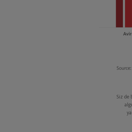
Siz de
alg
ya