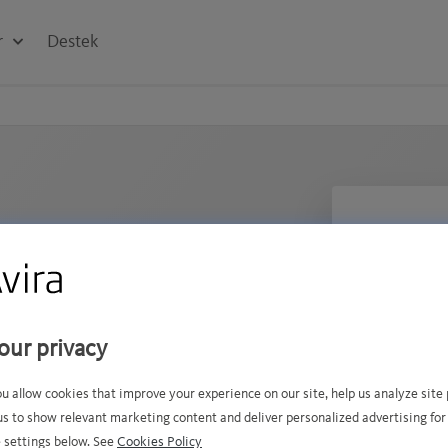
r
Destek
AYGIT SAYIS
 karşı sınıfının
1 Ay
our privacy
korumasına hoş
1 Yıl
ou allow cookies that improve your experience on our site, help us analyze sit
. Windows ve Mac
2 Yıl
us to show relevant marketing content and deliver personalized advertising for
 settings below. See
Cookies Policy