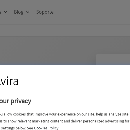
s
Blog
Soporte
NÚMERO DE 
la bienvenida a
1 mes
our privacy
protección de su
1 año
ou allow cookies that improve your experience on our site, help us analyze sit
nte a amenazas.
2 años
us to show relevant marketing content and deliver personalized advertising for
dows y Mac.
 settings below. See
Cookies Policy