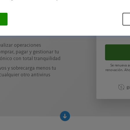
tección frente al
pone freno incluso a
desconocidas antes de que
ealizar operaciones
omprar, pagar y gestionar tu
rónico con total tranquilidad
Se renueva 
vos y sobrecarga menos tu
renovación. Aho
cualquier otro antivirus
g