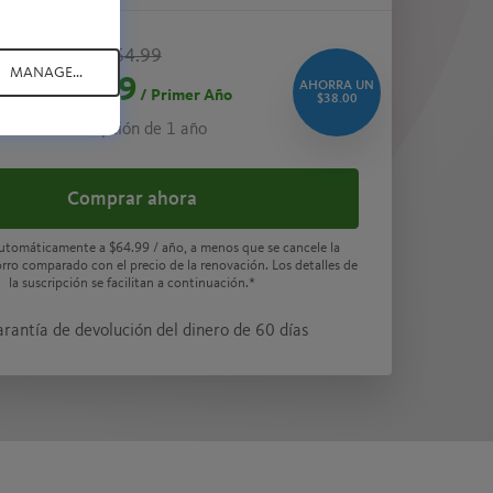
$64.99
MANAGE...
$26.99
AHORRA UN
/ Primer Año
$38.00
Suscripción de 1 año
Comprar ahora
automáticamente a
$64.99
/ año, a menos que se cancele la
rro comparado con el precio de la renovación. Los detalles de
la suscripción se facilitan a continuación.*
arantía de devolución del dinero de 60 días