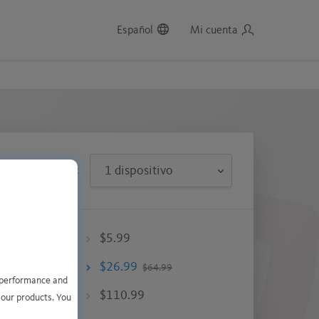
Español
Mi cuenta
DISPOSITIVOS:
$5.99
$26.99
$64.99
e performance and
$110.99
 our products. You