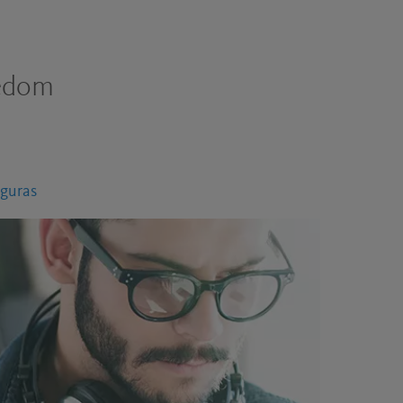
eedom
eguras