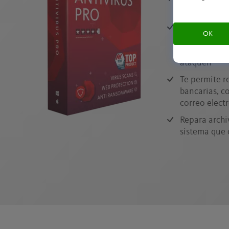
La nueva pro
OK
ransomware 
mutaciones 
ataquen
Te permite r
bancarias, c
correo elect
Repara archi
sistema que 