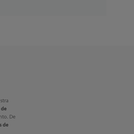
stra
 de
nto. De
s de