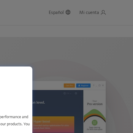
Español
Mi cuenta
e performance and
 our products. You