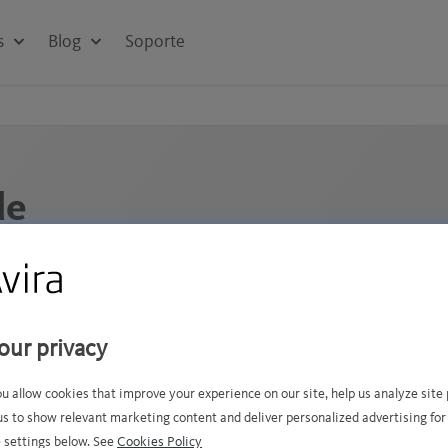
s
Blog
Soporte
de
 encantar
l vaya por el
our privacy
s lo que
ou allow cookies that improve your experience on our site, help us analyze sit
us to show relevant marketing content and deliver personalized advertising for
 settings below. See
Cookies Policy