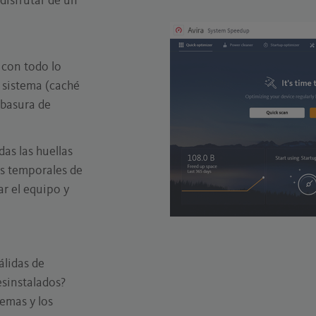
disfrutar de un
 con todo lo
 sistema (caché
 basura de
as las huellas
os temporales de
r el equipo y
álidas de
esinstalados?
emas y los