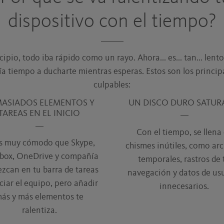
dispositivo con el tiempo?
cipio, todo iba rápido como un rayo. Ahora... es... tan... lent
ía tiempo a ducharte mientras esperas. Estos son los princip
culpables:
ASIADOS ELEMENTOS Y
UN DISCO DURO SATU
TAREAS EN EL INICIO
Con el tiempo, se llena
es muy cómodo que Skype,
chismes inútiles, como ar
box, OneDrive y compañía
temporales, rastros de 
zcan en tu barra de tareas
navegación y datos de us
iciar el equipo, pero añadir
innecesarios.
ás y más elementos te
ralentiza.