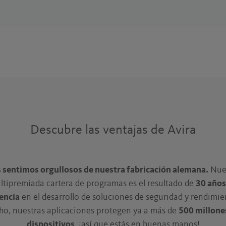
Descubre las ventajas de Avira
 sentimos orgullosos de nuestra fabricación alemana.
Nue
ltipremiada cartera de programas es el resultado de
30 años
encia
en el desarrollo de soluciones de seguridad y rendimie
ho, nuestras aplicaciones protegen ya a más de
500 millone
dispositivos
, ¡así que estás en buenas manos!