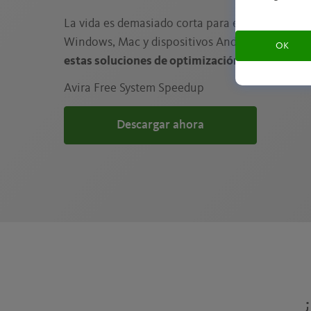
La vida es demasiado corta para esperar por tu 
Windows, Mac y dispositivos Android perezoso
OK
estas soluciones de optimización de Avira.
Avira Free System Speedup
Descargar ahora