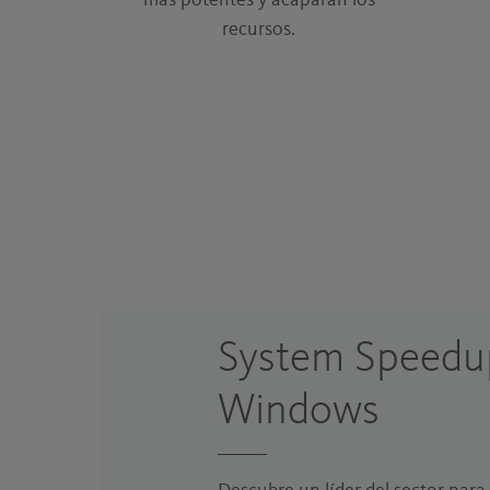
más potentes y acaparan los
recursos.
System Speedu
Windows