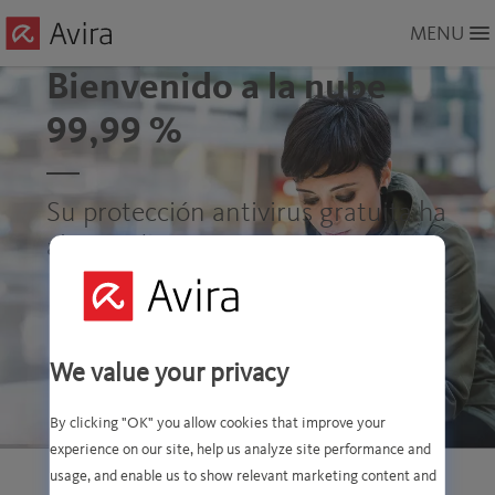
Skip
MENU
to
Main
Bienvenido a la nube
Content
99,99 %
Su protección antivirus gratuita ha
alcanzado nuevas cotas
We value your privacy
By clicking "OK" you allow cookies that improve your
experience on our site, help us analyze site performance and
usage, and enable us to show relevant marketing content and