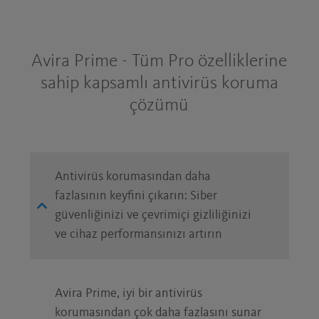
BOŞ VAKITLERINIZDE BITCOIN
MADENCILIĞI MI YAPIYORSUNUZ?
Avira Prime - Tüm Pro özelliklerine
sahip kapsamlı antivirüs koruma
Öyleyse çantanızı güvende tutun, parayı
zararlı yazılımlara kaptırmayın.
çözümü
BIRAZ RAHATLAMAYA NE DERSINIZ?
Antivirüs korumasından daha
ANONIM OLARAK GEZININ
fazlasının keyfini çıkarın: Siber
güvenliğinizi ve çevrimiçi gizliliğinizi
Reklamcıların İSS'nizi ve web'de neler
ve cihaz performansınızı artırın
yaptığınızı izlemelerine izin vermeyin.
DANS EDIN, KIMSE SIZE BAKMIYOR
Avira Prime, iyi bir antivirüs
Sahte uygulamaların Android kameranıza
korumasından çok daha fazlasını sunar
ve mikrofonunuza erişmesini engelleyin.