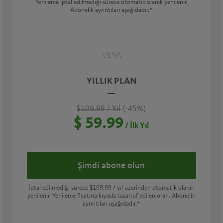
Yenileme iptal edilmediği sürece otomatik olarak yenilenir.
Abonelik ayrıntıları aşağıdadır.*
VEYA
YILLIK PLAN
$109.99
/ Yıl
(-45%)
$ 59.99
/ İlk Yıl
Şimdi abone olun
İptal edilmediği sürece
$109.99
/ yıl üzerinden otomatik olarak
yenilenir. Yenileme fiyatına kıyasla tasarruf edilen oran. Abonelik
ayrıntıları aşağıdadır.*