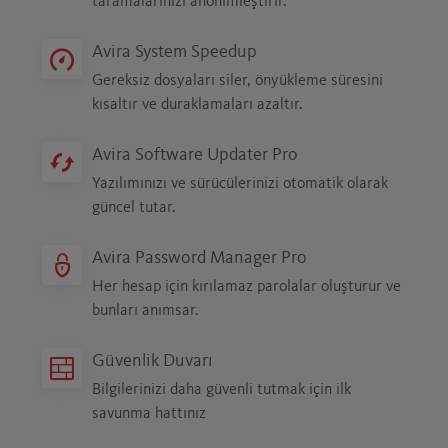
taramalarınızı anonimleştirir.
Bu sizden (ve kedinizden) başkasını
ilgilendirmez. Gezintilerinizi
Avira System Speedup
anonimleştiriyor, alışveriş geçmişinizi gizli
Gereksiz dosyaları siler, önyükleme süresini
tutuyoruz.
kısaltır ve duraklamaları azaltır.
BU KART SADECE BANA AIT!
Avira Software Updater Pro
Kredi kartı bilgilerinizin çalınması hiç hoş
Yazılımınızı ve sürücülerinizi otomatik olarak
olmaz. Ama endişelenmeyin,
güncel tutar.
alışverişlerinizde bu bilgileri güvende
tutuyoruz.
Avira Password Manager Pro
Her hesap için kırılamaz parolalar oluşturur ve
bunları anımsar.
KIMLIK HIRSIZLARINI ALT EDIN
Kredi kartı bilgileriniz web'in karanlık
Güvenlik Duvarı
sokaklarında satışa mı çıkarılmış, görün.
Bilgilerinizi daha güvenli tutmak için ilk
Çıkarılmışsa biz size yardım eder, finansal
savunma hattınız
kayıplar yaşamanızı önleriz.