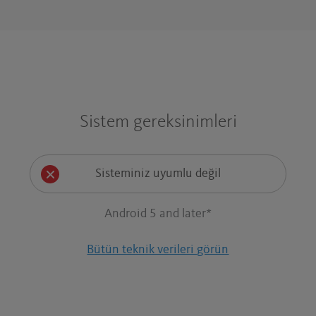
BOŞ VAKITLERINIZI DOLU DOLU YAŞAYIN
MÜZIĞINIZ DURAKLAMASIN
Tarayıcınızı ve ağ trafiğinizi pürüzsüz dosya
akışları için optimize edin.
Sistem gereksinimleri
ÖZGÜRLÜĞÜNÜZ KISITLANMASIN
Sisteminiz uyumlu değil
Web sitelerinden engelleri kaldırın,
dünyanın dört bir yanındaki içeriklere
Android 5 and later*
erişin, hem de gizliliğinizi koruyun.
Bütün teknik verileri görün
EĞLENCEYE YER AÇIN
Oyun için yeterli alan kalmadı mı? Disk
alanı ve bellek boşaltmak için aygıtlarınızı
temizleyin.