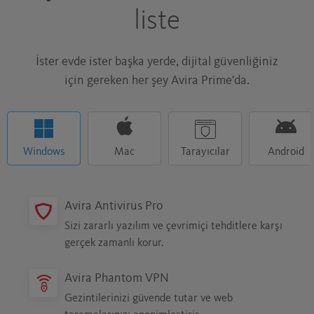
Yazıcının, farenin, Wi-Fi bağlantısının, her
liste
şeyin pürüzsüz ve otomatik çalışmasını
sağlayın.
İster evde ister başka yerde, dijital güvenliğiniz
için gereken her şey Avira Prime'da.
EVET. E-POSTA HÂLÂ ÖNEMLI.
Kimlik avı saldırıları veya virüslü e-posta
ekleri sizi bir daha asla rahatsız
edemeyecek, emin olabilirsiniz.
Windows
Mac
Tarayıcılar
Android
NE KADAR DEDINIZ? YOK ARTIK!
Gömlek güzel de, fiyatı pek öyle değil.
Avira Antivirus Pro
Güvenli tüm alışveriş sitelerinde, baktığınız
ürünler için daha uygun fiyatlı alternatifler
Sizi zararlı yazılım ve çevrimiçi tehditlere karşı
bulmanıza yardım ediyoruz.
gerçek zamanlı korur.
Avira Phantom VPN
KEDINIZE MAMA ALMA ZAMANI MI
Gezintilerinizi güvende tutar ve web
GELDI (YINE)?