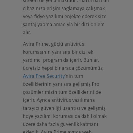
siteleri de yer almaktadır. Hatta bazıları
associated information have been
cihazınıza erişim sağlamaya çalışmak
published online so you can take
immediate steps to protect any affected
veya fidye yazılımı enjekte ederek size
accounts.
şantaj yapma amacıyla bir dizi önlem
alır.
POWER UP YOUR GAMING EXPERIENCE
Avira Prime, güçlü antivirüs
Unleash the full potential of your CPU for
korumasının yanı sıra bir dizi ek
the next level in gaming performance and
yardımcı program da içerir. Bunlar,
smoother gameplay by optimizing user and
ücretsiz hepsi bir arada çözümümüz
system processes.
Avira Free Security
'nin tüm
özelliklerinin yanı sıra gelişmiş Pro
çözümlerimizin tüm özelliklerini de
içerir. Ayrıca antivirüs yazılımına
tarayıcı güvenliği uzantısı ve gelişmiş
fidye yazılımı koruması da dahil olmak
üzere daha fazla güvenlik katmanı
ekledik. Avira Prime ayrıca web