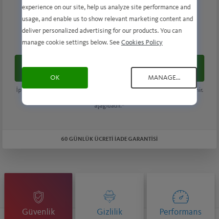
experience on our site, help us analyze site performance and
usage, and enable us to show relevant marketing content and
$109.99
deliver personalized advertising for our products. You can
$ 59.99
/ İlk Yıl
manage cookie settings below. See
Cookies Policy
Şimdi satın al
OK
MANAGE...
İptal edilmediği sürece
$109.99
/ yıl üzerinden otomatik olarak yenilenir.
Yenileme fiyatına kıyasla tasarruf edilen oran. Abonelik ayrıntıları
aşağıdadır.*
60 GÜNLÜK ÜCRETİ İADE GARANTİSİ
Güvenlik
Gizlilik
Performans