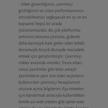
- Siber güvenliğinizi, çevrimiçi
gizliliğinizi ve cihaz performansınızı
BÜYÜK BIRADERLERI KAPI DIŞARI EDIN
artırabilmenizi sağlayacak en iyi ve en
Facebook, Microsoft veya Google
kapsamlı hepsi bir arada
tarafından toplanan verilerle ilgili endişeniz
çözümümüzdür. Bu çok platformlu
mi var? Gizliliğinizi üzerindeki kontrolü size
antivirüs koruma çözümü, giderek
geri veriyoruz.
daha karmaşık hale gelen siber tehdit
durumuyla birçok düzeyde mücadele
EVINIZI KORUYUN
etmek için geliştirilmiştir. Çevrimiçi
riskler arasında virüsler, Truva atları,
Akıllı evin verdiği rahatlığı yaşarken
güvenliği ihmal etmeyin. Araçlarımız ev
casus yazılımlar gibi kötü amaçlı
ağınızda devriye gezerek izinsiz girişleri
yazılımların yanı sıra siber suçluların
önlesin.
kullanıcıları çevrimiçi hesaplarının
oturum açma bilgilerini ifşa etmeleri
için kandırmak amacıyla kullandıkları
PROTECT YOUR SENSITIVE DATA
kimlik avı web siteleri gibi sahte web
We check whether your email address and