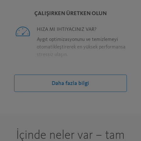
ÇALIŞIRKEN ÜRETKEN OLUN
HIZA MI IHTIYACINIZ VAR?
Aygıt optimizasyonunu ve temizlemeyi
otomatikleştirerek en yüksek performansa
stressiz ulaşın.
Daha fazla bilgi
BILGILERI HER DEFASINDA GIRMEKTEN
BIKMADINIZ MI?
Tüm aygıtlarınızda tüm hesaplarınıza,
ayrıntılar internet formlarında önceden
doldurulmuş olarak otomatik giriş yapın.
İçinde neler var – tam
YAZICIYA KIZMAYIN!