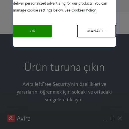
stars
deliver personalized advertising for our products. You can
manage cookie settings below. See
Cookies Policy
OK
MANAGE...
Ürün turuna çıkın
Avira leftFree Security'nin özellikleri ve
yararlarını öğrenmek için soldaki ve ortadaki
simgelere tıklayın.