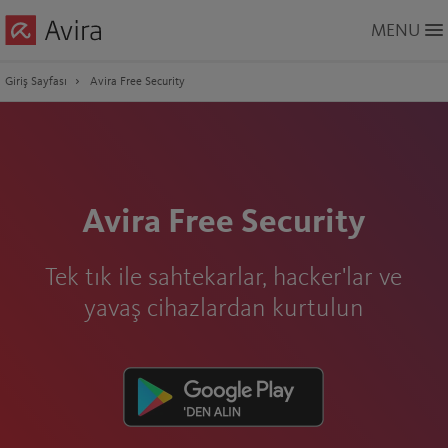
Skip
MENU
to
Main
Content
Giriş Sayfası
Avira Free Security
Avira Free Security
Tek tık ile sahtekarlar, hacker'lar ve
yavaş cihazlardan kurtulun