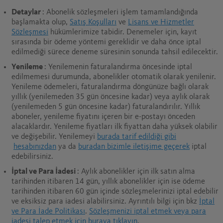
Detaylar
: Abonelik sözleşmeleri işlem tamamlandığında
başlamakta olup,
Satış Koşulları
ve
Lisans ve Hizmetler
Sözleşmesi
hükümlerimize tabidir. Denemeler için, kayıt
sırasında bir ödeme yöntemi gereklidir ve daha önce iptal
edilmediği sürece deneme süresinin sonunda tahsil edilecektir.
Yenileme
: Yenilemenin faturalandırma öncesinde iptal
edilmemesi durumunda, abonelikler otomatik olarak yenilenir.
Yenileme ödemeleri, faturalandırma döngünüze bağlı olarak
yıllık (yenilemeden 35 gün öncesine kadar) veya aylık olarak
(yenilemeden 5 gün öncesine kadar) faturalandırılır. Yıllık
aboneler, yenileme fiyatını içeren bir e-postayı önceden
alacaklardır. Yenileme fiyatları ilk fiyattan daha yüksek olabilir
ve değişebilir. Yenilemeyi
burada tarif edildiği gibi
hesabınızdan
ya da
buradan bizimle iletişime geçerek
iptal
edebilirsiniz.
İptal ve Para İadesi
: Aylık abonelikler için ilk satın alma
tarihinden itibaren 14 gün, yıllık abonelikler için ise ödeme
tarihinden itibaren 60 gün içinde sözleşmelerinizi iptal edebilir
ve eksiksiz para iadesi alabilirsiniz. Ayrıntılı bilgi için bkz
İptal
ve Para İade Politikası
.
Sözleşmenizi iptal etmek veya para
iadesi talep etmek için buraya tıklayın
.