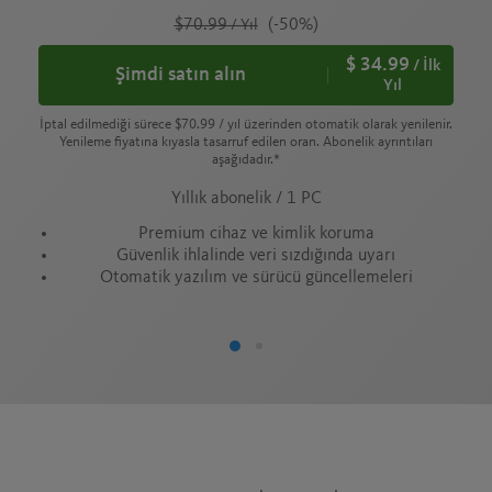
$70.99
(-50%)
/ Yıl
$ 34.99
/ İlk
Şimdi satın alın
Yıl
İptal edilmediği sürece
$70.99
/ yıl üzerinden otomatik olarak yenilenir.
Yenileme fiyatına kıyasla tasarruf edilen oran. Abonelik ayrıntıları
aşağıdadır.*
Yıllık abonelik / 1 PC
Premium cihaz ve kimlik koruma
Güvenlik ihlalinde veri sızdığında uyarı
Otomatik yazılım ve sürücü güncellemeleri