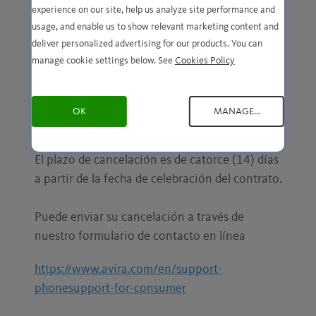
del BGB (Código Civil de Alemania).
experience on our site, help us analyze site performance and
usage, and enable us to show relevant marketing content and
deliver personalized advertising for our products. You can
Su derecho de cancelación
manage cookie settings below. See
Cookies Policy
Usted tiene derecho a cancelar este contrato
en un plazo de catorce (14) días sin dar
OK
MANAGE...
ninguna razón.
El plazo de cancelación es de catorce (14) días
a partir de la fecha de celebración del contrato.
Puede enviar su cancelación a través de
nuestro formulario de contacto en línea
https://www.avira.com/en/support-
phonesupport-for-consumer