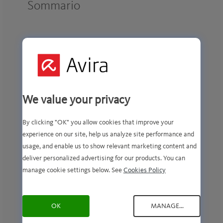
Sommario
Introduzione
Finalità e base giuridica del
trattamento
We value your privacy
Definizione delle categorie
By clicking "OK" you allow cookies that improve your
Finalità
experience on our site, help us analyze site performance and
usage, and enable us to show relevant marketing content and
Necessari
deliver personalized advertising for our products. You can
manage cookie settings below. See
Cookies Policy
Preferenziali
OK
MANAGE...
Prestazioni