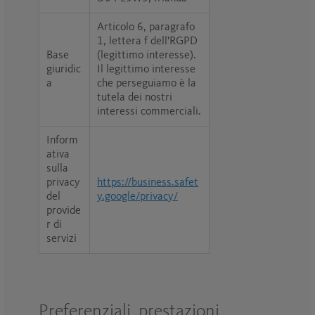
Articolo 6, paragrafo
1, lettera f dell'RGPD
Base
(legittimo interesse).
giuridic
Il legittimo interesse
a
che perseguiamo è la
tutela dei nostri
interessi commerciali.
Inform
ativa
sulla
privacy
https://business.safet
del
y.google/privacy/
provide
r di
servizi
Preferenziali, prestazioni,