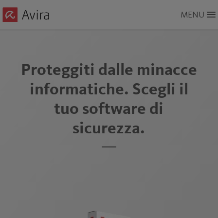
Skip
MENU
to
Main
Content
Proteggiti dalle minacce
informatiche. Scegli il
tuo software di
sicurezza.