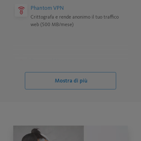
Phantom VPN
Crittografa e rende anonimo il tuo traffico
web (500 MB/mese)
Password Manager
Crea e ricorda password inviolabili per ogni
account
Mostra di più