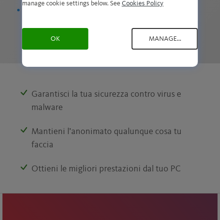
manage cookie settings below. See
Cookies Policy
E molto altro
OK
MANAGE...
Garantisci la tua sicurezza
contro virus e
malware
Mantieni l’anonimato qualunque cosa tu
faccia
Ottieni le migliori prestazioni dal tuo PC