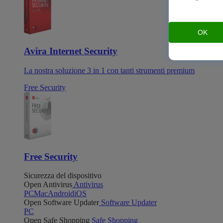
OK
Avira Internet Security
La nostra soluzione 3 in 1 con tanti strumenti premium
Free Security
Free Security
Sicurezza del dispositivo
Open Antivirus
Antivirus
PC
Mac
Android
iOS
Open Software Updater
Software Updater
PC
Open Safe Shopping
Safe Shopping