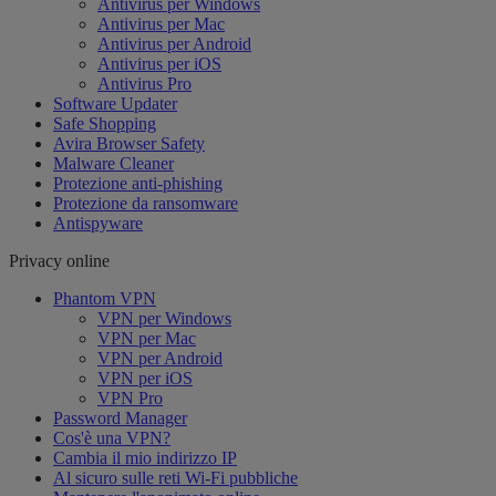
Antivirus per Windows
Antivirus per Mac
Antivirus per Android
Antivirus per iOS
Antivirus Pro
Software Updater
Safe Shopping
Avira Browser Safety
Malware Cleaner
Protezione anti-phishing
Protezione da ransomware
Antispyware
Privacy online
Phantom VPN
VPN per Windows
VPN per Mac
VPN per Android
VPN per iOS
VPN Pro
Password Manager
Cos'è una VPN?
Cambia il mio indirizzo IP
Al sicuro sulle reti Wi-Fi pubbliche