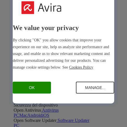
We value your privacy
Avira Internet Security
By clicking "OK" you allow cookies that improve your
La nostra soluzione 3 in 1 con tanti strumenti premium
experience on our site, help us analyze site performance and
usage, and enable us to show relevant marketing content and
Free Security
deliver personalized advertising for our products. You can
manage cookie settings below. See
Cookies Policy
OK
MANAGE...
Free Security
Sicurezza del dispositivo
Open Antivirus
Antivirus
PC
Mac
Android
iOS
Open Software Updater
Software Updater
PC