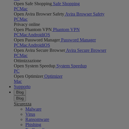
Open Safe Shopping
Safe Shopping
PC
Mac
Open Avira Browser Safety
Avira Browser Safety
PC
Mac
Privacy online
Open Phantom VPN
Phantom VPN
PC
Mac
Android
iOS
Open Password Manager
Password Manager
PC
Mac
Android
iOS
Open Avira Secure Browser
Avira Secure Browser
PC
Mac
Ottimizzazione
Open System Speedup
System Speedup
PC
Open Optimizer
Optimizer
Mac
Supporto
Blog
Blog
Sicurezza
Malware
Virus
Ransomware
Phishing