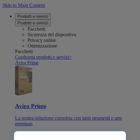
Skip to Main Content
Prodotti e servizi
Prodotti e servizi
Pacchetti
Sicurezza del dispositivo
Privacy online
Ottimizzazione
Pacchetti
Confronta prodotti e servizi
>
Avira Prime
Avira Prime
La nostra soluzione completa con tanti strumenti e app
premium
Avira Internet Security