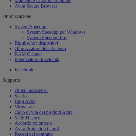
Mantenere l'anonimato online
Avira Secure Browser
Ottimizzazione
System Speedup
System Speedup per Windows
System Speedup Pro
Ripulische i dispositivi
Ottimizzatore della batteria
RAM Cleaner
Potenziatore di velocità
Facebook
Supporto
Ottieni assistenza
Scarica
Blog Avira
Virus Lab
Ciclo di vita dei prodotti Avira
VDF History
Accordo volontario
Avira Protection Cloud
Recedi dal contratto