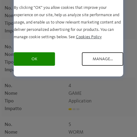
By clicking "OK" you allow cookies that improve your
No.
2
experience on our site, help us analyze site performance and
Nome
EML
usage, and enable us to show relevant marketing content and
Tipo
Malware
deliver personalized advertising for our products. You can
Impatto
manage cookie settings below. See
Cookies Policy
No.
3
Nome
EXP
OK
MANAGE...
Tipo
Malware
Impatto
No.
4
Nome
GAME
Tipo
Application
Impatto
No.
5
Nome
WORM