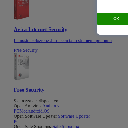
OK
Avira Internet Security
La nostra soluzione 3 in 1 con tanti strumenti premium
Free Security
Free Security
Sicurezza del dispositivo
Open Antivirus
Antivirus
PC
Mac
Android
iOS
Open Software Updater
Software Updater
PC
Open Safe Shopping
Safe Shopping