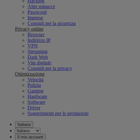
Hacking
Altre minacce
Password
Imprese
Consigli per la sicurezza
Privacy online
Browser
Indirizzo IP
VPN
Streaming
Dark Web
Vita digitale
Consigli per la privacy
Ottimizzazione
Velocità
Pulizia
Gaming
Hardware
Software
Driver
Suggerimenti per le prestazioni
Italiano
Il mio account