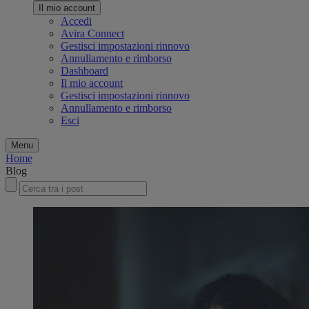
Il mio account
Accedi
Avira Connect
Gestisci impostazioni rinnovo
Annullamento e rimborso
Dashboard
Il mio account
Gestisci impostazioni rinnovo
Annullamento e rimborso
Esci
Menu
Home
Blog