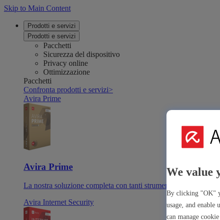
Skip to Main Content
Prodotti e servizi
Prodotti e servizi
Pacchetti
Sicurezza del dispositivo
Privacy online
Ottimizzazione
Pacchetti
Confronta prodotti e servizi
>
Avira Prime
Avira Prime
We value 
La nostra soluzione completa con tanti strumenti e app premiu
By clicking "OK" y
Avira Internet Security
usage, and enable u
can manage cookie 