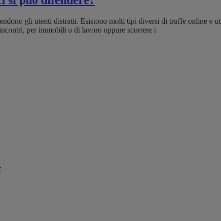
ci si può difendere?
ono gli utenti distratti. Esistono molti tipi diversi di truffe online e uti
incontri, per immobili o di lavoro oppure scorrere i
c