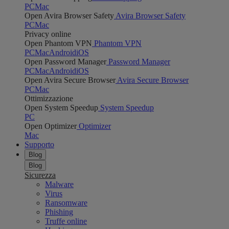
PC
Mac
Open Avira Browser Safety
Avira Browser Safety
PC
Mac
Privacy online
Open Phantom VPN
Phantom VPN
PC
Mac
Android
iOS
Open Password Manager
Password Manager
PC
Mac
Android
iOS
Open Avira Secure Browser
Avira Secure Browser
PC
Mac
Ottimizzazione
Open System Speedup
System Speedup
PC
Open Optimizer
Optimizer
Mac
Supporto
Blog
Blog
Sicurezza
Malware
Virus
Ransomware
Phishing
Truffe online