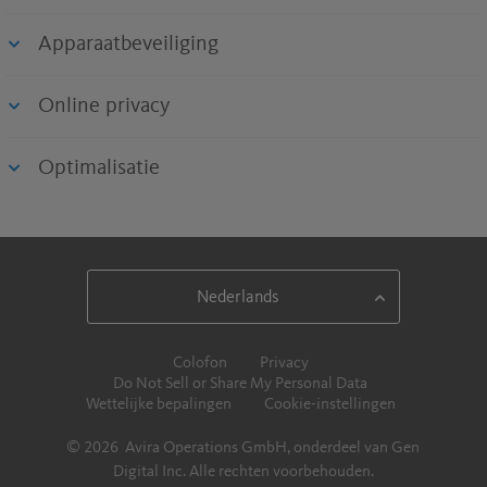
Apparaatbeveiliging
Online privacy
Optimalisatie
Colofon
Privacy
Do Not Sell or Share My Personal Data
Wettelijke bepalingen
Cookie-instellingen
© 2026 Avira Operations GmbH, onderdeel van Gen
Digital Inc. Alle rechten voorbehouden.