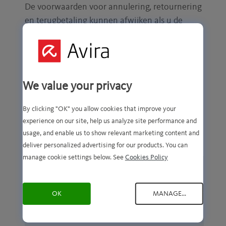
De voorwaarden voor annulering, retournering
en terugbetaling kunnen afwijken als u de
aankoop via een derde partij (zoals appstore,
serviceprovider of retailer) hebt gedaan of via
een derde partij wordt gefactureerd. Bekijk uw
aanbiedingsvoorwaarden voor meer
We value your privacy
informatie.
By clicking "OK" you allow cookies that improve your
Ons beleid staat los van eventuele wettelijke
experience on our site, help us analyze site performance and
rechten die u op basis van de wet kunt hebben.
usage, and enable us to show relevant marketing content and
deliver personalized advertising for our products. You can
manage cookie settings below. See
Cookies Policy
Voorkomen dat uw abonnement
automatisch wordt verlengd
OK
MANAGE...
Uw abonnementscontract annuleren en
een terugbetaling aanvragen