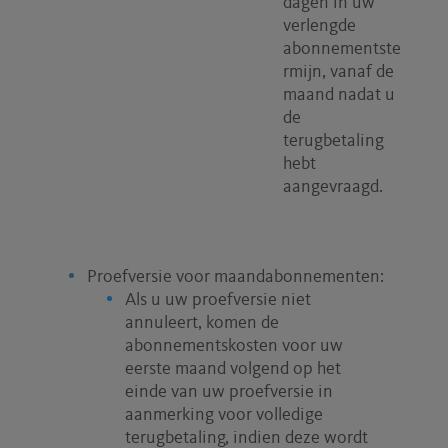
dagen in uw
verlengde
abonnementste
rmijn, vanaf de
maand nadat u
de
terugbetaling
hebt
aangevraagd.
Proefversie voor maandabonnementen:
Als u uw proefversie niet
annuleert, komen de
abonnementskosten voor uw
eerste maand volgend op het
einde van uw proefversie in
aanmerking voor volledige
terugbetaling, indien deze wordt