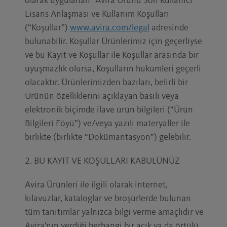
olarak uygulanan “Avira Ürünü Son Kullanıcı
Lisans Anlaşması ve Kullanım Koşulları
(“Koşullar”)
www.avira.com/legal
adresinde
bulunabilir. Koşullar Ürünlerimiz için geçerliyse
ve bu Kayıt ve Koşullar ile Koşullar arasında bir
uyuşmazlık olursa, Koşulların hükümleri geçerli
olacaktır. Ürünlerimizden bazıları, belirli bir
Ürünün özelliklerini açıklayan basılı veya
elektronik biçimde ilave ürün bilgileri (“Ürün
Bilgileri Föyü”) ve/veya yazılı materyaller ile
birlikte (birlikte “Dokümantasyon”) gelebilir.
2. BU KAYIT VE KOŞULLARI KABULÜNÜZ
Avira Ürünleri ile ilgili olarak internet,
kılavuzlar, kataloglar ve broşürlerde bulunan
tüm tanıtımlar yalnızca bilgi verme amaçlıdır ve
Avira'nın verdiği herhangi bir açık ya da örtülü