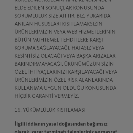
KURULUMU, KULLANIMI VE KENDİSİNDEN
ELDE EDİLEN SONUÇLAR KONUSUNDA
SORUMLULUK SİZE AİTTİR. BİZ, YUKARIDA
ANILAN HUSUSLARI KISITLAMAKSIZIN
ÜRÜNLERİMİZİN VEYA WEB HİZMETLERİNİN
BÜTÜN MUHTEMEL TEHDİTLERE KARŞI
KORUMA SAĞLAYACAĞI, HATASIZ VEYA
KESİNTİSİZ OLACAĞI VEYA BAŞKA ARIZALAR
BARINDIRMAYACAĞI, ÜRÜNÜMÜZÜN SİZİN
ÖZEL İHTİYAÇLARINIZI KARŞILAYACAĞI VEYA
ÜRÜNLERİMİZİN ÖZEL RİSK ALANLARINDA
KULLANIMA UYGUN OLDUĞU KONUSUNDA
HİÇBİR GARANTİ VERMEYİZ.
16. YÜKÜMLÜLÜK KISITLAMASI
İlgili iddianın yasal doğasından bağımsız
olarak, zarar tazminatı talepleriniz ve masraf