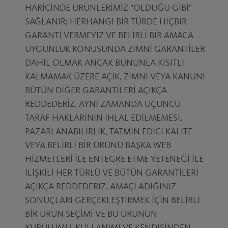
HARİCİNDE ÜRÜNLERİMİZ "OLDUĞU GİBİ"
SAĞLANIR; HERHANGİ BİR TÜRDE HİÇBİR
GARANTİ VERMEYİZ VE BELİRLİ BİR AMACA
UYGUNLUK KONUSUNDA ZIMNİ GARANTİLER
DAHİL OLMAK ANCAK BUNUNLA KISITLI
KALMAMAK ÜZERE AÇIK, ZIMNİ VEYA KANUNİ
BÜTÜN DİĞER GARANTİLERİ AÇIKÇA
REDDEDERİZ. AYNI ZAMANDA ÜÇÜNCÜ
TARAF HAKLARININ İHLAL EDİLMEMESİ,
PAZARLANABİLİRLİK, TATMİN EDİCİ KALİTE
VEYA BELİRLİ BİR ÜRÜNÜ BAŞKA WEB
HİZMETLERİ İLE ENTEGRE ETME YETENEĞİ İLE
İLİŞKİLİ HER TÜRLÜ VE BÜTÜN GARANTİLERİ
AÇIKÇA REDDEDERİZ. AMAÇLADIĞINIZ
SONUÇLARI GERÇEKLEŞTİRMEK İÇİN BELİRLİ
BİR ÜRÜN SEÇİMİ VE BU ÜRÜNÜN