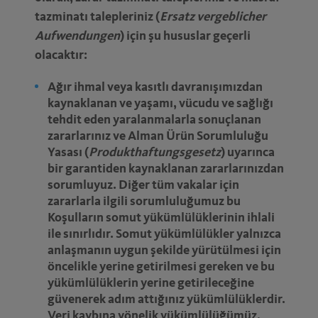
tazminatı talepleriniz (
Ersatz vergeblicher
Aufwendungen
) için şu hususlar geçerli
olacaktır:
Ağır ihmal veya kasıtlı davranışımızdan
kaynaklanan ve yaşamı, vücudu ve sağlığı
tehdit eden yaralanmalarla sonuçlanan
zararlarınız ve Alman Ürün Sorumluluğu
Yasası (
Produkthaftungsgesetz
) uyarınca
bir garantiden kaynaklanan zararlarınızdan
sorumluyuz. Diğer tüm vakalar için
zararlarla ilgili sorumluluğumuz bu
Koşulların somut yükümlülüklerinin ihlali
ile sınırlıdır. Somut yükümlülükler yalnızca
anlaşmanın uygun şekilde yürütülmesi için
öncelikle yerine getirilmesi gereken ve bu
yükümlülüklerin yerine getirileceğine
güvenerek adım attığınız yükümlülüklerdir.
Veri kaybına yönelik yükümlülüğümüz,