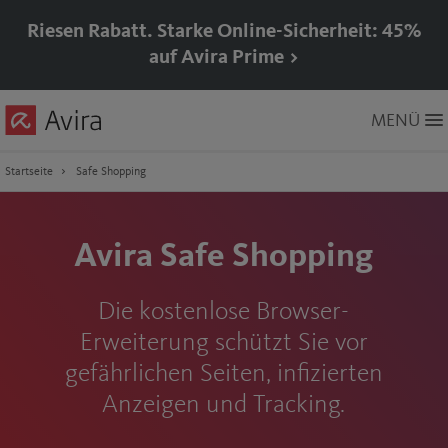
Riesen Rabatt. Starke Online-Sicherheit: 45%
auf Avira Prime >
Skip
MENÜ
to
Main
Content
Startseite
Safe Shopping
Avira Safe Shopping
Die kostenlose Browser-
Erweiterung schützt Sie vor
gefährlichen Seiten, infizierten
Anzeigen und Tracking.