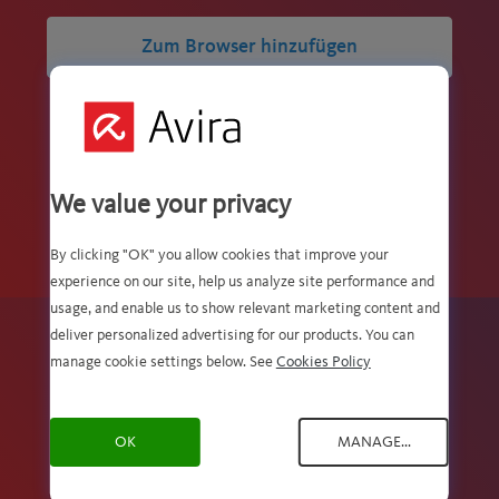
Zum Browser hinzufügen
Rating:
DURCHSCHNITTLICHE BEWERTUNG: 3.4/5 IM CHROME WEB
3.4
We value your privacy
STORE
stars
127 BEWERTUNGEN
By clicking "OK" you allow cookies that improve your
experience on our site, help us analyze site performance and
usage, and enable us to show relevant marketing content and
deliver personalized advertising for our products. You can
manage cookie settings below. See
Cookies Policy
Wir schützen Ihre Daten, anstatt
sie zu verkaufen
OK
MANAGE...
#wedontsellyourdata