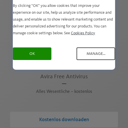
Aktivitäten, Daten, Software und Onlinekonten.
By clicking "OK" you allow cookies that improve your
experience on our site, help us analyze site performance and
usage, and enable us to show relevant marketing content and
deliver personalized advertising for our products. You can
manage cookie settings below. See
Cookies Policy
OK
MANAGE...
Avira Free Antivirus
Alles Wesentliche – kostenlos
Kostenlos downloaden