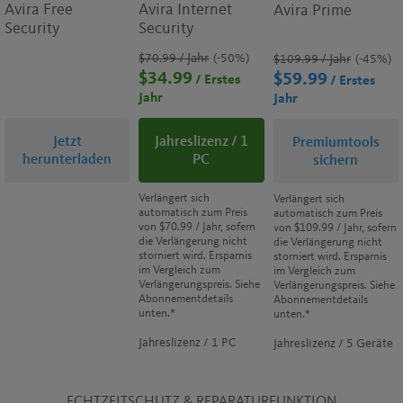
Avira Free
Avira Internet
Avira Prime
Security
Security
$70.99
/ Jahr
(-50%)
$109.99
/ Jahr
(-45%)
$34.99
$59.99
/ Erstes
/ Erstes
Jahr
Jahr
Jetzt
Jahreslizenz / 1
Premiumtools
herunterladen
PC
sichern
Verlängert sich
Verlängert sich
automatisch zum Preis
automatisch zum Preis
von
$70.99
/ Jahr, sofern
von
$109.99
/ Jahr, sofern
die Verlängerung nicht
die Verlängerung nicht
storniert wird. Ersparnis
storniert wird. Ersparnis
im Vergleich zum
im Vergleich zum
Verlängerungspreis. Siehe
Verlängerungspreis. Siehe
Abonnementdetails
Abonnementdetails
unten.*
unten.*
Jahreslizenz / 1 PC
Jahreslizenz / 5 Geräte
ECHTZEITSCHUTZ & REPARATURFUNKTION