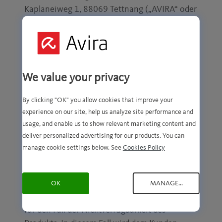
Kaplaneiweg 1, 88069 Tettnang („AVIRA“ oder
„Verkäufer“) für den Verkauf und die Lieferung
von Hardware über den unter der
Domain
www.avira.com
betrieben Online
Shop. Im Falle von Widersprüchen zwischen
diesen Bedingungen und den AGB haben diese
We value your privacy
Bedingungen Vorrang.
By clicking "OK" you allow cookies that improve your
§ 1 Zustandekommen des Vertrags,
experience on our site, help us analyze site performance and
Bundle Angebote
usage, and enable us to show relevant marketing content and
deliver personalized advertising for our products. You can
(1) Hinsichtlich des Zustandekommens des
manage cookie settings below. See
Cookies Policy
Vertrags gilt Ziffer 2 der AGB.
(2) Darüber hinaus behält sich AVIRA die
OK
MANAGE...
Ablehnung des Angebotes vor, insbesondere
für den Fall der Nichtverfügbarkeit des