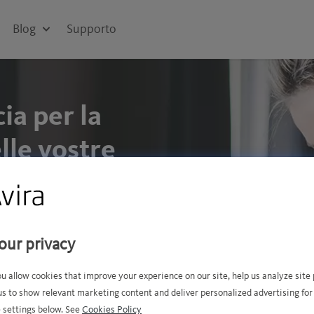
Blog
Supporto
ia per la
lle vostre
ssare le
our privacy
elettronica sulla
ou allow cookies that improve your experience on our site, help us analyze sit
us to show relevant marketing content and deliver personalized advertising for
 settings below. See
Cookies Policy