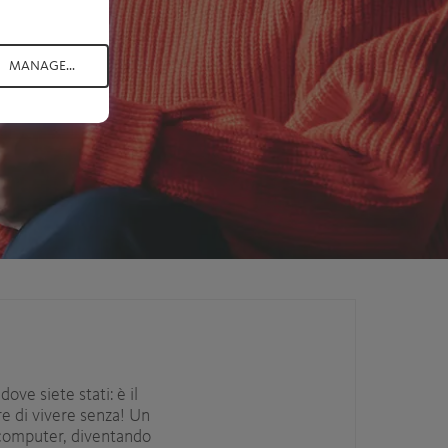
MANAGE...
ove siete stati: è il
e di vivere senza! Un
nicomputer, diventando