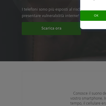
I telefoni sono più esposti al rischio di attacch
presentare vulnerabilità interne!
OK
Scarica ora
Conosce il suono del
vostro smartphone. I
tempo, il cellulare e