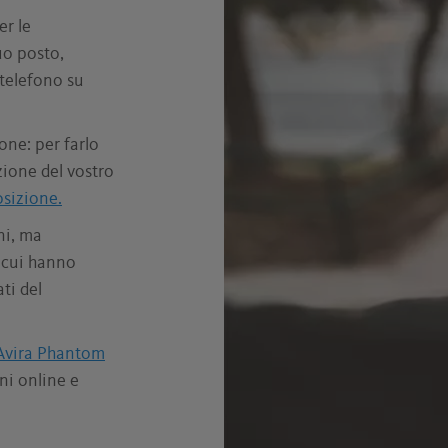
er le
uo posto,
 telefono su
one: per farlo
azione del vostro
osizione.
ni, ma
i cui hanno
ti del
Avira Phantom
ni online e