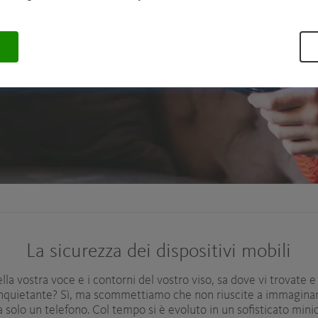
i informatici e possono
La sicurezza dei dispositivi mobili
la vostra voce e i contorni del vostro viso, sa dove vi trovate e d
nquietante? Sì, ma scommettiamo che non riuscite a immaginar
ra solo un telefono. Col tempo si è evoluto in un sofisticato mi