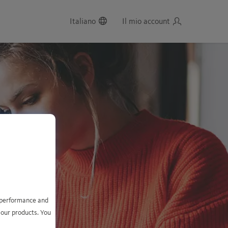
Italiano
Il mio account
e performance and
 our products. You