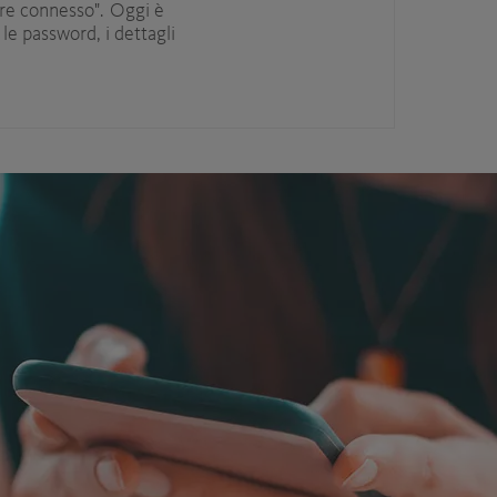
re connesso". Oggi è
 le password, i dettagli