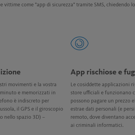
le vittime come "app di sicurezza" tramite SMS, chiedendo lor
izione
App rischiose e fug
ostri movimenti e la vostra
Le cosiddette applicazioni r
 minuto e memorizzati in
store ufficiali e funzionano
elefono è indiscreto per
possono pagare un prezzo el
ussola, il GPS e il giroscopio
estrae dati personali (e persi
no nello spazio 3D) –
remoto, dove diventano access
ai criminali informatici.