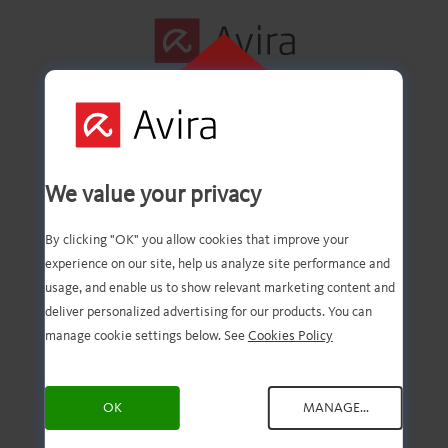
FAI CLIC QUI PER
ESEGUIRE
L'INSTALLAZIONE
Installiamo la tua
We value your privacy
Avira!
By clicking "OK" you allow cookies that improve your
experience on our site, help us analyze site performance and
usage, and enable us to show relevant marketing content and
deliver personalized advertising for our products. You can
manage cookie settings below. See
Cookies Policy
Per cominciare, clicca sul
file scaricato.
OK
MANAGE...
Hai bisogno di un aiuto in