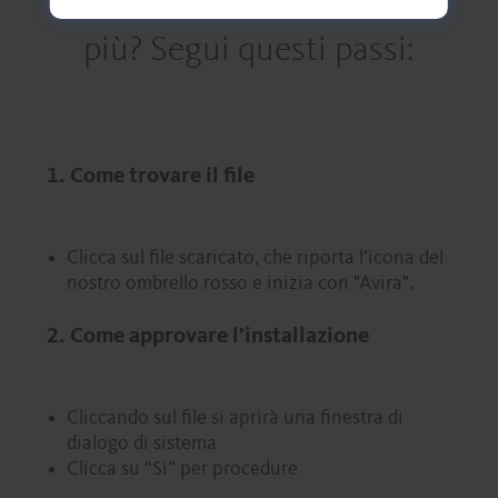
più? Segui questi passi:
1. Come trovare il file
Clicca sul file scaricato, che riporta l’icona del
nostro ombrello rosso e inizia con "Avira".
2. Come approvare l’installazione
Cliccando sul file si aprirà una finestra di
dialogo di sistema
Clicca su “Sì” per procedure