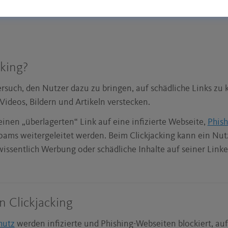
cking?
ersuch, den Nutzer dazu zu bringen, auf schädliche Links zu kl
ideos, Bildern und Artikeln verstecken.
inen „überlagerten“ Link auf eine infizierte Webseite,
Phis
ams weitergeleitet werden. Beim Clickjacking kann ein Nut
issentlich Werbung oder schädliche Inhalte auf seiner Link
 Clickjacking
hutz
werden infizierte und Phishing-Webseiten blockiert, auf