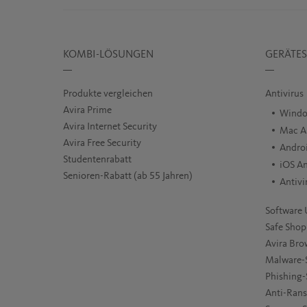
KOMBI-LÖSUNGEN
GERÄTES
Produkte vergleichen
Antivirus
Avira Prime
Windo
Avira Internet Security
Mac An
Avira Free Security
Androi
Studentenrabatt
iOS An
Senioren-Rabatt (ab 55 Jahren)
Antivi
Software 
Safe Shop
Avira Bro
Malware-
Phishing-
Anti-Ran