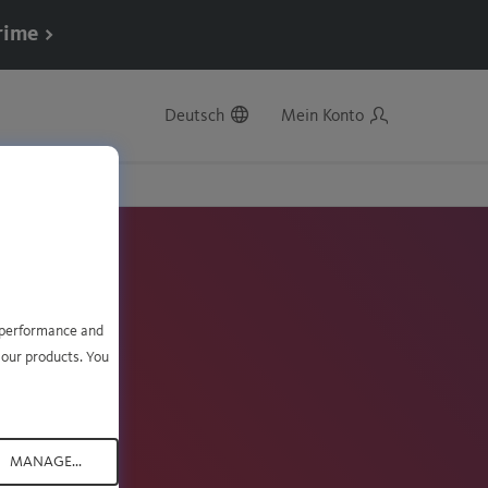
rime >
Deutsch
Mein Konto
e performance and
 our products. You
MANAGE...