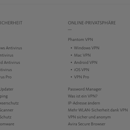
ICHERHEIT
ONLINE-PRIVATSPHÄRE
Phantom VPN
ws Antivirus
Windows VPN
tivirus
Mac VPN
d Antivirus
Android VPN
tivirus
iOS VPN
rus Pro
VPN Pro
Updater
Password Manager
ping
Was ist ein VPN?
wserschutz
IP-Adresse ändern
Scanner
Mehr WLAN-Sicherheit dank VPN
Schutz
VPN sicher und anonym
somware
Avira Secure Browser