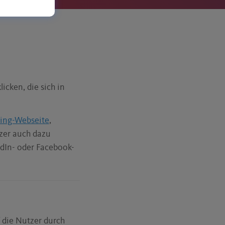
icken, die sich in
hing-Webseite
,
zer auch dazu
edIn- oder Facebook-
 die Nutzer durch