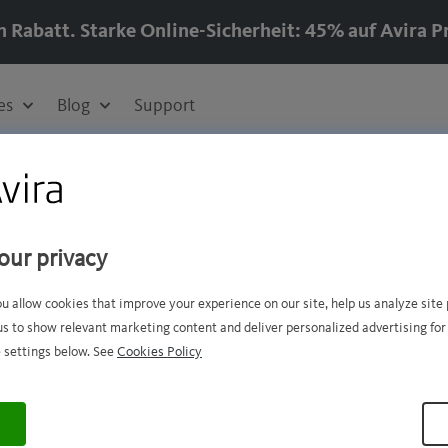
n Rabatt. Starke Online-Sicherheit: 45% auf Avira P
es
Blog
Support
our privacy
Clickjacking
ou allow cookies that improve your experience on our site, help us analyze sit
us to show relevant marketing content and deliver personalized advertising for
 settings below. See
Cookies Policy