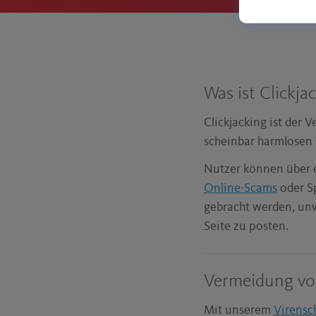
Was ist Clickja
Clickjacking ist der V
scheinbar harmlosen V
Nutzer können über e
Online-Scams
oder Sp
gebracht werden, unw
Seite zu posten.
Vermeidung von
Mit unserem
V
irensc