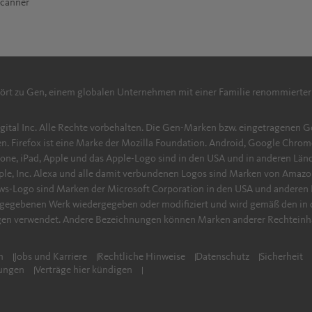
Scanner
hört zu Gen, einem globalen Unternehmen mit einer Familie renommierter
ital Inc. Alle Rechte vorbehalten. Die Gen-Marken bzw. eingetragenen G
 Firefox ist eine Marke der Mozilla Foundation. Android, Google Chrom
one, iPad, Apple und das Apple-Logo sind in den USA und in anderen Länd
ple, Inc. Alexa und alle damit verbundenen Logos sind Marken von Amaz
s-Logo sind Marken der Microsoft Corporation in den USA und anderen 
eigegebenen Werk wiedergegeben oder modifiziert und wird gemäß den in 
en verwendet. Andere Bezeichnungen können Marken anderer Rechteinha
m
Jobs und Karriere
Rechtliche Hinweise
Datenschutz
Sicherheit
lungen
Verträge hier kündigen