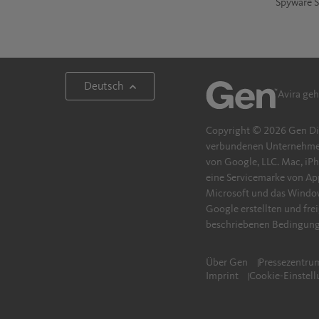
Spyware 
Deutsch
Avira ge
Copyright © 2026 Gen Dig
verbundenen Unternehmen.
von Google, LLC. Mac, iPh
eine Servicemarke von Ap
Microsoft und das Window
Google erstellten und fr
beschriebenen Bedingung
Über Gen
Pressezentru
Imprint
Cookie-Einstel