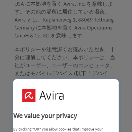
USA に本拠地を置く Avira, Inc. を意味しま
す。その他の場所に居住している場合、
Avira とは、Kaplaneiweg 1, 88069 Tettnang,
Germany に本拠地を置く Avira Operations
GmbH & Co. KG を意味します。
本ポリシーを注意深くお読みいただき、十
分に理解してください。本ポリシーは、当
社がユーザー、ユーザーのコンピュータ、
またはモバイルデバイス (以下「デバイ
ス」) に関する特定の情報をどのように取り
扱うかについて説明します。この情報に
は、個人情報 (以下「PII」) と呼ばれるもの
が含まれる可能性があります。PII の例の一
部として、ユーザーの名前、住所、電話番
We value your privacy
号、メール アドレス、およびクレジット カ
ード情報があります。ユーザーのデバイス
By clicking "OK" you allow cookies that improve your