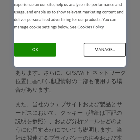
experience on our site, help us analyze site performance and
について当社が使用する情報には、デバイ
usage, and enable us to show relevant marketing content and
スの ID 番号、IP アドレス、位置、コンテン
deliver personalized advertising for our products. You can
ツ、言語設定、IMEI コードが含まれます。
manage cookie settings below. See
Cookies Policy
当社はまた、デバイスのブランド、モデ
ル、バッテリー水準、ハードウェア モデ
ル、オペレーティング システムのバージョ
OK
MANAGE...
ン、電話番号、SIM 番号、ネットワーク プ
ロバイダ、メモリー状態も使用することが
あります。さらに、GPS/Wi-Fi ネットワーク
位置に基づく地理情報の一部も使用する場
合があります。
また、当社のウェブサイトおよび製品とサ
ービスにおいて、クッキー（詳細は下記の
説明を参照）、および分析ツールをどのよ
うに使用するかについても説明します。当
社は関連するプライバシーの法令および本