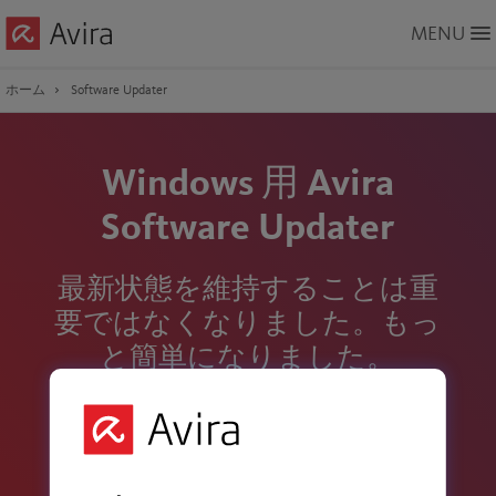
Skip
MENU
to
Main
Content
ホーム
Software Updater
Windows 用 Avira
Software Updater
最新状態を維持することは重
要ではなくなりました。もっ
と簡単になりました。
ソフトウェア、アプリ、ドライバの更新
セキュリティ上の欠陥を修正