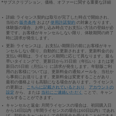
*
サブスクリプション、価格、オファーに関する重要な詳細
詳細
: ライセンス契約は取引が完了した時点で開始され、
当社の
販売条件
および
使用許諾契約
の対象となります。
体験版の場合、お申し込み時点でお支払い方法の登録が必
要です。お客様がキャンセルしない限り、体験期間の終了
時に請求が発生します。
更新
: ライセンスは、お支払い期限日の前にお客様がキャ
ンセルしない限り、自動的に更新されます。更新料金のお
支払い時期は、ライセンス期間に応じて異なります。最も
早いタイミングで、更新日から35日前（年払い）または更
新日の5日前（月払い）に請求が発生します。年額版ご利
用のお客様については、更新料金の通知メールを、当社か
ら事前にお送りします。更新料金は変更することがあり、
最初の価格よりも高額になる場合があります。ライセンス
の更新は、
こちらに記載されているとおり
、
アカウントの
設定
から、または
当社にご連絡いただく
ことで、キャン
セルすることができます。
キャンセルと返金
: 月間ライセンスの場合は、初回購入日
から14日以内（年間ライセンスの場合は60日以内）であれ
ば、契約をキャンセルして全額返金を受けることができま