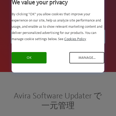
ハードウェアの性能を最適化
We value your privacy
更新のリマインダーは不要 (Adobe、
By clicking "OK" you allow cookies that improve your
Google、Skype など)
experience on our site, help us analyze site performance and
usage, and enable us to show relevant marketing content and
deliver personalized advertising for our products. You can
無料ダウンロード
manage cookie settings below. See
Cookies Policy
OK
MANAGE...
Avira Software Updater で
一元管理