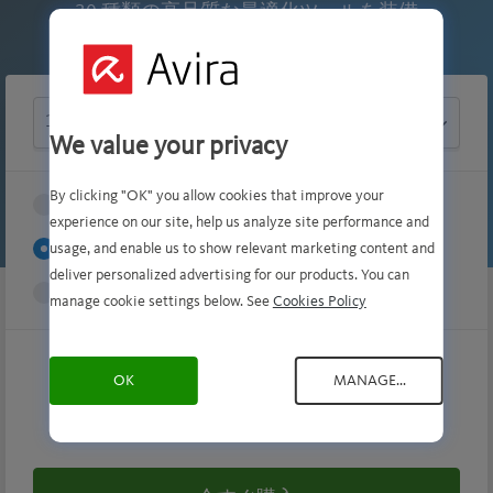
30 種類の高品質な最適化ツールを装備
Number
of
We value your privacy
devices
By clicking "OK" you allow cookies that improve your
1 か月
$4.99
experience on our site, help us analyze site performance and
1 年
usage, and enable us to show relevant marketing content and
$44.99
deliver personalized advertising for our products. You can
2 年
$67.99
manage cookie settings below. See
Cookies Policy
OK
MANAGE...
$44.99
/ 年
1 年契約