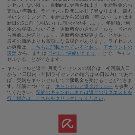
ンセルしない限り、自動的に更新されます。更新料金のお
支払い時期は、ライセンス期間に応じて異なります。最も
早いタイミングで、更新日から35日前（年払い）または更
新日の5日前（月払い）に請求が発生します。年額版ご利
用のお客様については、更新料金の通知メールを、当社か
ら事前にお送りします。更新料金は変更することがあり、
最初の価格よりも高額になる場合があります。ライセンス
の更新は、
こちらに記載されているとおり
、
アカウントの
設定
から、または
当社にご連絡いただく
ことで、キャン
セルすることができます。
キャンセルと返金
: 月間ライセンスの場合は、初回購入日
から14日以内（年間ライセンスの場合は60日以内）であれ
ば、契約をキャンセルして全額返金を受けることができま
す。
詳細については、
キャンセルと返金ポリシー
を参照し
てください。
契約のキャンセルまたは返金のリクエストを
行う場合は、こちらをクリックしてください
。