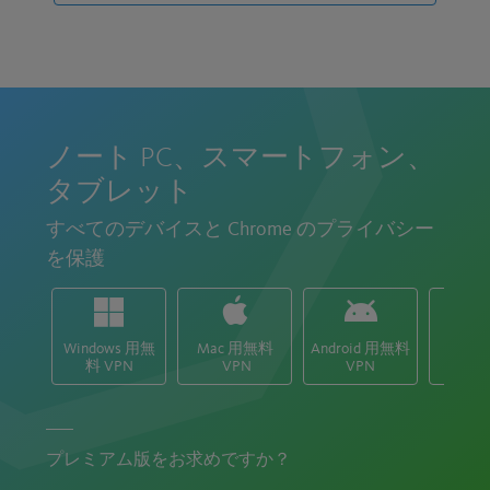
使いやすさ
オン。オフ。オン。オフ。とてもシンプルで
す。
ノート PC、スマートフォン、
DNS 漏洩を防止
タブレット
IP v4 および v6 プロトコルをサポート
すべてのデバイスと Chrome のプライバシー
を保護
匿名でネットサーフィン
IPアドレスを変更
Windows 用無
Mac 用無料
Android 用無料
iOS
料 VPN
VPN
VPN
V
プレミアム版をお求めですか？