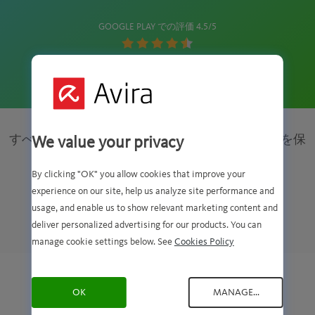
GOOGLE PLAY での評価 4.5/5
Rating:
25,000 件以上の評価
4.5
stars
すべてのデバイスと CHROME でのプライバシーを保
We value your privacy
護
By clicking "OK" you allow cookies that improve your
experience on our site, help us analyze site performance and
usage, and enable us to show relevant marketing content and
Windows 用無
Mac 用無料
iOS 用無料
deliver personalized advertising for our products. You can
料
VPN >
VPN >
VPN >
manage cookie settings below. See
Cookies Policy
OK
MANAGE...