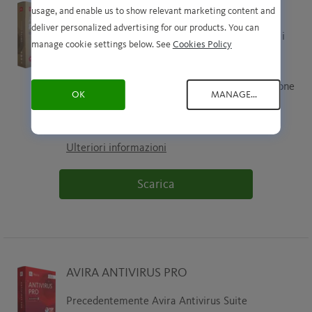
AVIRA PRIME
usage, and enable us to show relevant marketing content and
deliver personalized advertising for our products. You can
Avira Prime ti offre un comodo accesso a tutti i
manage cookie settings below. See
Cookies Policy
nostri servizi premium (protezione, privacy e
prestazioni) con un piano tariffario mensile,
senza alcun obbligo. Inoltre, mette a disposizione
OK
MANAGE...
soluzioni multipiattaforma per Windows, Mac,
Android o iOS.
Ulteriori informazioni
Scarica
AVIRA ANTIVIRUS PRO
Precedentemente Avira Antivirus Suite