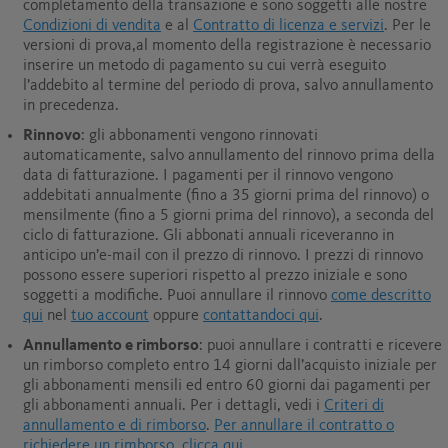
completamento della transazione e sono soggetti alle nostre
Condizioni di vendita
e al
Contratto di licenza e servizi
. Per le
versioni di prova,al momento della registrazione è necessario
inserire un metodo di pagamento su cui verrà eseguito
l’addebito al termine del periodo di prova, salvo annullamento
in precedenza.
Rinnovo
: gli abbonamenti vengono rinnovati
automaticamente, salvo annullamento del rinnovo prima della
data di fatturazione. I pagamenti per il rinnovo vengono
addebitati annualmente (fino a 35 giorni prima del rinnovo) o
mensilmente (fino a 5 giorni prima del rinnovo), a seconda del
ciclo di fatturazione. Gli abbonati annuali riceveranno in
anticipo un’e-mail con il prezzo di rinnovo. I prezzi di rinnovo
possono essere superiori rispetto al prezzo iniziale e sono
soggetti a modifiche. Puoi annullare il rinnovo
come descritto
qui
nel
tuo account
oppure
contattandoci qui
.
Annullamento e rimborso
: puoi annullare i contratti e ricevere
un rimborso completo entro 14 giorni dall’acquisto iniziale per
gli abbonamenti mensili ed entro 60 giorni dai pagamenti per
gli abbonamenti annuali.
Per i dettagli, vedi i
Criteri di
annullamento e di rimborso
.
Per annullare il contratto o
richiedere un rimborso, clicca qui
.