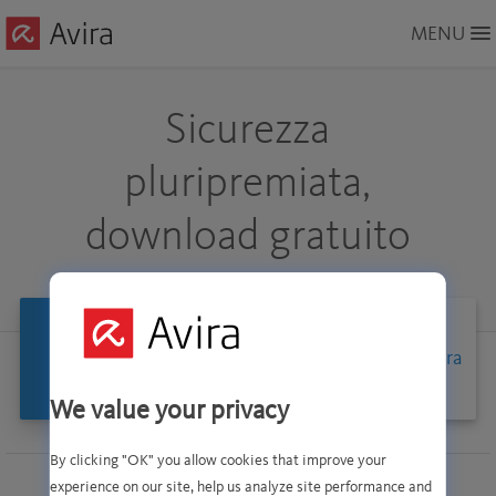
Skip
MENU
to
Main
Content
Sicurezza
pluripremiata,
download gratuito
Per la casa
Per aziende
Strumeti Avira
We value your privacy
By clicking "OK" you allow cookies that improve your
experience on our site, help us analyze site performance and