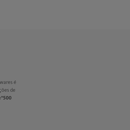
twares é
ções de
e
°500