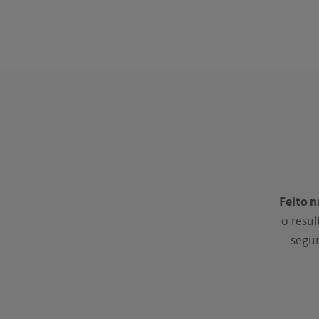
Feito 
o resu
segur