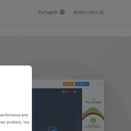
Português
Minha conta
e performance and
 our products. You