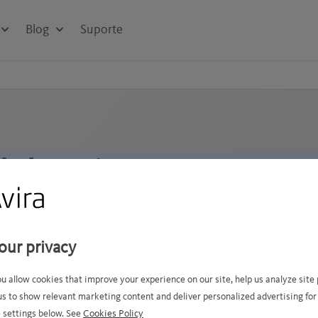
Blog
Suporte
a bateria
our privacy
s energia.
ou allow cookies that improve your experience on our site, help us analyze sit
us to show relevant marketing content and deliver personalized advertising for
 seu celular e notebook
 settings below. See
Cookies Policy