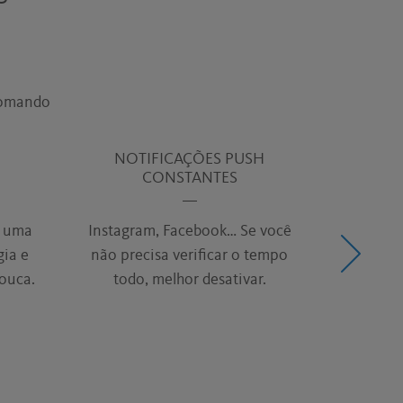
tomando
NOTIFICAÇÕES PUSH
SU
CONSTANTES
A Googl
é uma
Instagram, Facebook… Se você
monito
gia e
não precisa verificar o tempo
contin
ouca.
todo, melhor desativar.
sua b