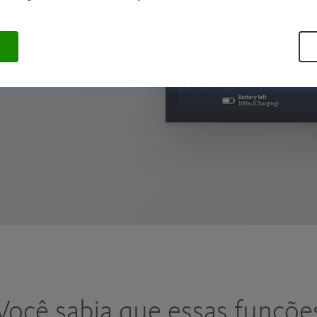
.
Você sabia que essas funçõe