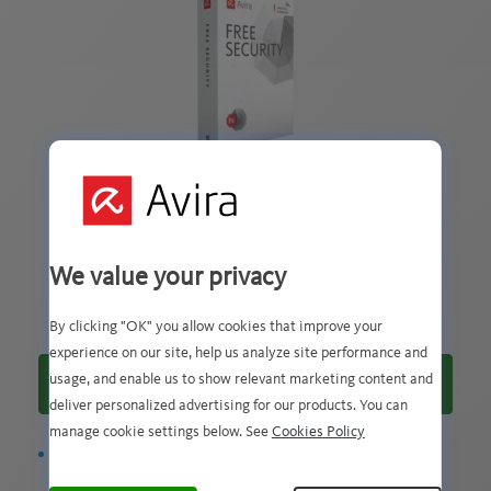
Avira Free Security para Windows
Nossa solução gratuita com todas as ferramentas
We value your privacy
essenciais
By clicking "OK" you allow cookies that improve your
experience on our site, help us analyze site performance and
usage, and enable us to show relevant marketing content and
Download grátis
deliver personalized advertising for our products. You can
manage cookie settings below. See
Cookies Policy
R
Proteção antivírus gratuita, gerenciador de senhas e
atualizador de software