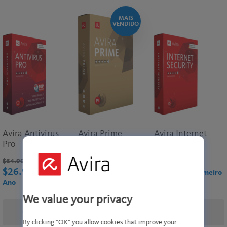
MAIS
VENDIDO
Avira Antivirus
Avira Prime
Avira Internet
Pro
Security
$64.99
(-58%)
$109.99
(-45%)
$70.99
(-50%)
$26.99
$59.99
$ 34.99
/ Primeiro
/ Primeiro
/ Primeiro
Ano
Ano
Ano
We value your privacy
Comprar
Comprar
Comprar
By clicking "OK" you allow cookies that improve your