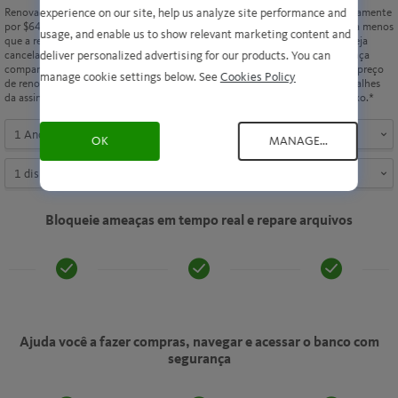
experience on our site, help us analyze site performance and
Renova automaticamente
Renova automaticamente
Renova automaticamente
por
$64.99
/ ano, a menos
por
$109.99
/ ano, a
por
$70.99
/ ano, a menos
usage, and enable us to show relevant marketing content and
que a renovação seja
menos que a renovação
que a renovação seja
deliver personalized advertising for our products. You can
cancelada. Poupança
seja cancelada. Poupança
cancelada. Poupança
comparada com o preço
comparada com o preço
comparada com o preço
manage cookie settings below. See
Cookies Policy
de renovação. Detalhes
de renovação. Detalhes
de renovação. Detalhes
da assinatura abaixo.*
da assinatura abaixo.*
da assinatura abaixo.*
OK
MANAGE...
Bloqueie ameaças em tempo real e repare arquivos
Ajuda você a fazer compras, navegar e acessar o banco com
segurança