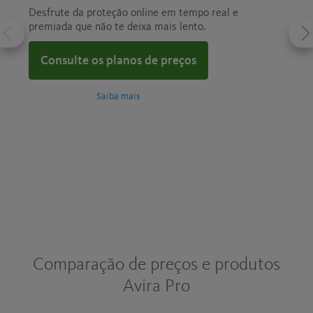
Desfrute da proteção online em tempo real e
A man
premiada que não te deixa mais lento.
seu s
Consulte os planos de preços
Con
Saiba mais
Comparação de preços e produtos
Avira Pro