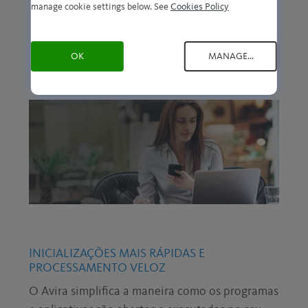
System
Antivirus para
Mobile Security
manage cookie settings below. See
Cookies Policy
Speedup para
Android >
para iOS >
Windows >
OK
MANAGE...
INICIALIZAÇÕES MAIS RÁPIDAS E
PROCESSAMENTO VELOZ
O Avira simplifica a maneira como os programas