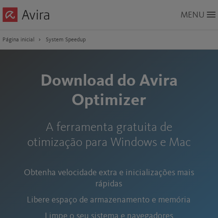
Skip
MENU
to
Main
Content
Página inicial
System Speedup
Download do Avira
Optimizer
A ferramenta gratuita de
otimização para Windows e Mac
Obtenha velocidade extra e inicializações mais
rápidas
Libere espaço de armazenamento e memória
Limpe o seu sistema e navegadores