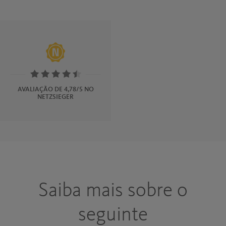
Rating:
4.5
AVALIAÇÃO DE 4,78/5 NO
NETZSIEGER
stars
Saiba mais sobre o
seguinte