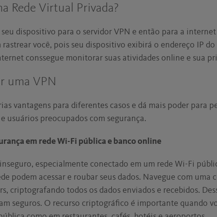
a Rede Virtual Privada?
seu dispositivo para o servidor VPN e então para a internet
rastrear você, pois seu dispositivo exibirá o endereço IP d
ternet conssegue monitorar suas atividades online e sua pr
sar uma VPN
ias vantagens para diferentes casos e dá mais poder para 
s e usuários preocupados com segurança.
rança em rede Wi-Fi pública e banco online
 inseguro, especialmente conectado em um rede Wi-Fi públic
de podem acessar e roubar seus dados. Navegue com uma 
rs, criptografando todos os dados enviados e recebidos. Des
cam seguros. O recurso criptográfico é importante quando 
pública como em restaurantes, cafés, hotéis e aeroportos.