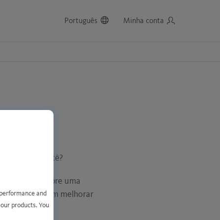
Português
Minha conta
ivadas
odem ajudar você?
trado ao ler sobre uma
 como elas podem melhorar
e performance and
 our products. You