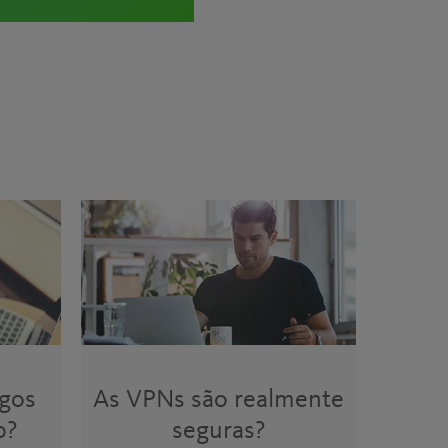
igos
As VPNs são realmente
o?
seguras?