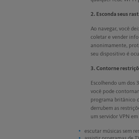
2. Esconda seus rast
Ao navegar, você dei
coletar e vender in
anonimamente, prote
seu dispositivo é oc
3. Contorne restriçõ
Escolhendo um dos 38
você pode contornar
programa britânico d
derrubem as restriçõ
um servidor VPN em u
escutar músicas sem re
assistir programas de T