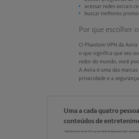
acessar redes sociais c
buscar melhores promoç
Por que escolher o
O Phantom VPN da Avira
o que significa que seu u
redor do mundo, você pod
A Avira é uma das marcas
privacidade e a segurança 
Uma a cada quatro pessoa
conteúdos de entretenim
*Estatísticas de uso de VPN e privacidade de dados para 2018, vpnmento