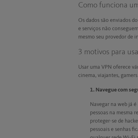
Como funciona um
Os dados são enviados do 
e serviços não conseguem 
mesmo seu provedor de in
3 motivos para u
Usar uma VPN oferece vár
cinema, viajantes, gamer
1.
Navegue com segu
Navegar na web já é
pessoas na mesma re
proteger-se de hacke
pessoais e senhas fi
qualquer rede Wi-Fi 