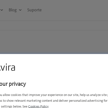
Blog
Suporte
cando as Redes Virtuais Pr
da dia mais importantes – mas o que são elas e como elas p
our privacy
P. Bloqueio geográfico. São termos que você deve ter encon
a pequena introdução às VPNs ajuda a entendê-las e explica
ou allow cookies that improve your experience on our site, help us analyze sit
us to show relevant marketing content and deliver personalized advertising for
 settings below. See
Cookies Policy