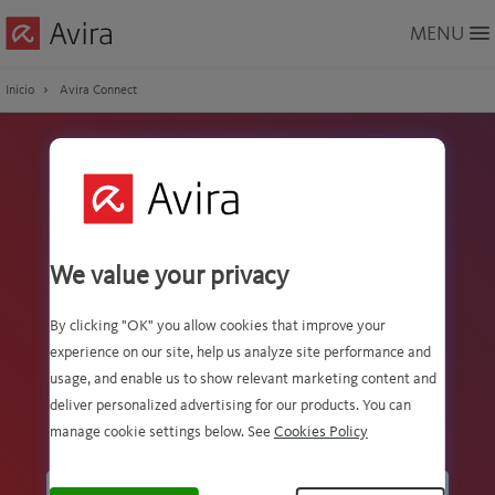
Skip
MENU
to
Main
Content
Inicio
Avira Connect
Avira Connect, el panel
en línea
We value your privacy
Comprueba el estado de tu
By clicking "OK" you allow cookies that improve your
seguridad, localiza tu teléfono y
experience on our site, help us analyze site performance and
gestiona tus suscripciones desde
usage, and enable us to show relevant marketing content and
un solo lugar
deliver personalized advertising for our products. You can
manage cookie settings below. See
Cookies Policy