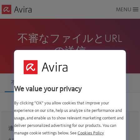
Skip
MENU
to
Main
Content
不審なファイルとURL
の送信
不審なファイルの送信
不審なURLの送信
We value your privacy
By clicking "OK" you allow cookies that improve your
experience on our site, help us analyze site performance and
usage, and enable us to show relevant marketing content and
deliver personalized advertising for our products. You can
連絡先詳細
manage cookie settings below. See
Cookies Policy