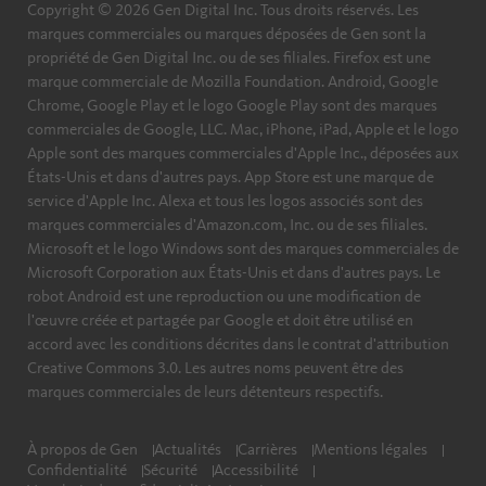
Copyright © 2026 Gen Digital Inc. Tous droits réservés. Les
marques commerciales ou marques déposées de Gen sont la
LANCEZ LA MISE À JOUR ANTIVIRUS D’AVIRA.
propriété de Gen Digital Inc. ou de ses filiales. Firefox est une
Ouvrez le logiciel Avira, cliquez sur
Update
(Mettre à
marque commerciale de Mozilla Foundation. Android, Google
jour) dans le menu du haut et sélectionnez
Manual
Chrome, Google Play et le logo Google Play sont des marques
Update
(mise à jour manuelle).
commerciales de Google, LLC. Mac, iPhone, iPad, Apple et le logo
Apple sont des marques commerciales d'Apple Inc., déposées aux
États-Unis et dans d'autres pays. App Store est une marque de
service d'Apple Inc. Alexa et tous les logos associés sont des
marques commerciales d'Amazon.com, Inc. ou de ses filiales.
Microsoft et le logo Windows sont des marques commerciales de
Microsoft Corporation aux États-Unis et dans d'autres pays. Le
robot Android est une reproduction ou une modification de
l'œuvre créée et partagée par Google et doit être utilisé en
CHARGEZ L’ARCHIVE DE MISE À JOUR AVIRA (LE
accord avec les conditions décrites dans le contrat d'attribution
FUSEBUNDLE).
Creative Commons 3.0. Les autres noms peuvent être des
marques commerciales de leurs détenteurs respectifs.
Dans la fenêtre pop-up, allez jusqu’au
dossier
Install
et ouvrez l’archive
vdf_fusebundle.zip
.
À propos de Gen
Actualités
Carrières
Mentions légales
Confidentialité
Sécurité
Accessibilité