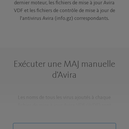
dernier moteur, les fichiers de mise à jour Avira
VDF et les fichiers de contrôle de mise à jour de
l’antivirus Avira (info.gz) correspondants.
Exécuter une MAJ manuelle
d’Avira
Les noms de tous les virus ajoutés à chaque
fichier de mise à jour Avira VDF (IVDF) sont
disponibles sur la page
Historique VDF
.