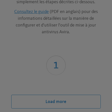
simplement les étapes décrites ci-dessous.
Consultez le guide
(PDF en anglais) pour des
informations détaillées sur la manière de
configurer et d’utiliser l’outil de mise à jour
antivirus Avira.
TÉLÉCHARGEZ LE GÉNÉRATEUR DE MISE À JOUR
AVIRA.
Load more
Vous trouverez l’outil gratuit de mise à jour Avira
(également appelé Générateur de fusebundle)
ici
.