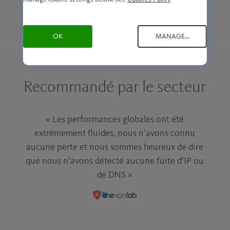
VPN gratuit
VPN gratuit
VPN gratuit
pour Windows
pour Android >
pour iOS >
>
OK
MANAGE...
Recommandé par le secteur
« Les performances globales ont été
extrêmement fluides, nous n’avons connu
aucune perte et nous sommes heureux de dire
que nous n’avons détecté aucune fuite d’IP ou
de DNS »