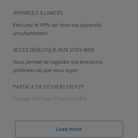
APPAREILS ILLIMITÉS
Exécutez le VPN sur tous vos appareils
simultanément
ACCÈS DÉBLOQUÉ AUX SITES WEB
Vous permet de regarder vos émissions
préférées où que vous soyez
PARTAGE DE FICHIERS EN P2P
Partage P2P avec Phantom VPN
AUCUN JOURNAL CONSERVÉ
Nous ne savons jamais quels sites vous
Load more
consultez