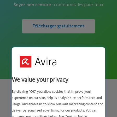
Soyez non censuré
: contournez les pare-feux
Télécharger gratuitement
NOTÉ 4/5 SUR TOP10BESTVPN
Rating:
177 NOTES
4
stars
We value your privacy
TÉLÉCHARGEZ PHANTOM VPN SUR TOUS VOS
By clicking "OK" you allow cookies that improve your
APPAREILS, AINSI QUE SUR CHROME
experience on our site, help us analyze site performance and
usage, and enable us to show relevant marketing content and
deliver personalized advertising for our products. You can
manage cookie settings below. See
Cookies Policy