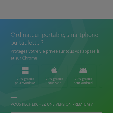
SIMPLICITÉ D’UTILISATION
Activer. Désactiver. Activer. Désactiver. C'est
aussi simple que ça.
Ordinateur portable, smartphone
ou tablette ?
PRÉVENTION DES FUITES DNS
Protégez votre vie privée sur tous vos appareils
Prend en charge les protocoles IP v4 et v6
et sur Chrome
NAVIGATION ANONYME
Change votre adresse IP
VPN gratuit
VPN gratuit
VPN gratuit
VPN g
pour Windows
pour Mac
pour Android
pour
VOUS RECHERCHEZ UNE VERSION PREMIUM ?