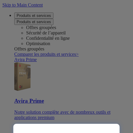
Skip to Main Content
Produits et services
Produits et services
Offres groupées
Sécurité de l’appareil
Confidentialité en ligne
Optimisation
Offres groupées
Comparer les produits et services
>
Avira Prime
Avira Prime
Notre solution complète avec de nombreux outils et
applications premium
Avira Internet Security