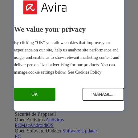
We value your privacy
Avira Internet Security
By clicking "OK" you allow cookies that improve your
Notre solution 3-en-1 avec de nombreux outils premium
experience on our site, help us analyze site performance and
usage, and enable us to show relevant marketing content and
Free Security
deliver personalized advertising for our products. You can
manage cookie settings below. See
Cookies Policy
OK
MANAGE...
Free Security
Sécurité de l’appareil
Open Antivirus
Antivirus
PC
Mac
Android
iOS
Open Software Updater
Software Updater
PC