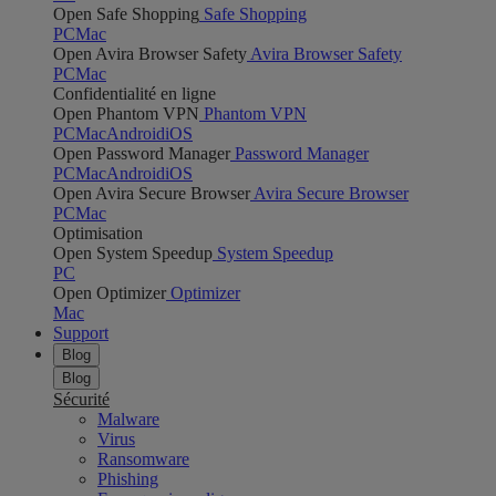
Open Safe Shopping
Safe Shopping
PC
Mac
Open Avira Browser Safety
Avira Browser Safety
PC
Mac
Confidentialité en ligne
Open Phantom VPN
Phantom VPN
PC
Mac
Android
iOS
Open Password Manager
Password Manager
PC
Mac
Android
iOS
Open Avira Secure Browser
Avira Secure Browser
PC
Mac
Optimisation
Open System Speedup
System Speedup
PC
Open Optimizer
Optimizer
Mac
Support
Blog
Blog
Sécurité
Malware
Virus
Ransomware
Phishing