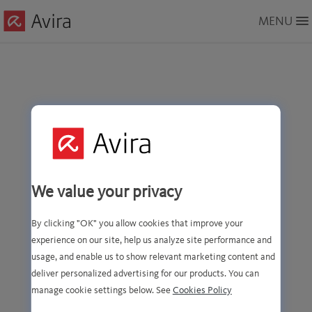
Skip
MENU
to
Main
Content
We value your privacy
By clicking "OK" you allow cookies that improve your
experience on our site, help us analyze site performance and
usage, and enable us to show relevant marketing content and
deliver personalized advertising for our products. You can
manage cookie settings below. See
Cookies Policy