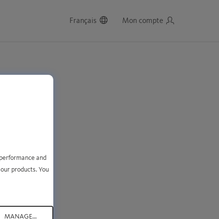
Français
Mon compte
e performance and
r
.
 our products. You
MANAGE...