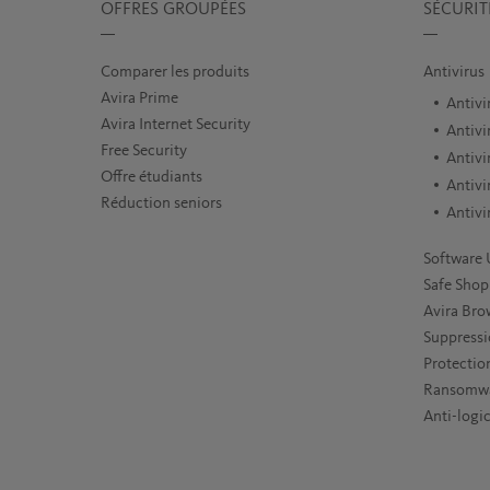
OFFRES GROUPÉES
SÉCURIT
Comparer les produits
Antivirus
Avira Prime
Antiv
Avira Internet Security
Antivi
Free Security
Antivi
Offre étudiants
Antivi
Réduction seniors
Antivi
Software 
Safe Shop
Avira Bro
Suppressi
Protecti
Ransomwa
Anti-logic