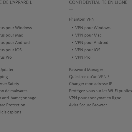
É DE L’APPAREIL
CONFIDENTIALITÉ EN LIGNE
Phantom VPN
irus pour Windows
VPN pour Windows
rus pour Mac
VPN pour Mac
rus pour Android
VPN pour Android
rus pour iOS
VPN pour iOS
rus Pro
VPN Pro
Updater
Password Manager
ping
Qu’est-ce qu’un VPN ?
wser Safety
Changer mon adresse IP
on de malwares
Protégez-vous sur les Wi-Fi publics
on anti-hameçonnage
VPN pour anonymat en ligne
re Protection
Avira Secure Browser
iels espions