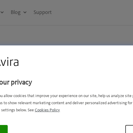
Blog
Support
oducts
our privacy
nd of Extended Support (EOE)
Replacement product
ou allow cookies that improve your experience on our site, help us analyze sit
.09.2015
Avira AntiVir Savapi 3.2 or highe
us to show relevant marketing content and deliver personalized advertising for
 settings below. See
Cookies Policy
.01.2016
Avira Savapi 3.3 or higher
.
.01.2016
Avira Savapi 3.4 or higher
.