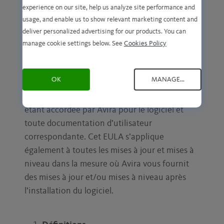
experience on our site, help us analyze site performance and
du Canada, veuillez alors prendre note des
usage, and enable us to show relevant marketing content and
dispositions supplémentaires de la partie 17
deliver personalized advertising for our products. You can
qui sont également applicables.
manage cookie settings below. See
Cookies Policy
CLAUSES
OK
MANAGE...
Le présent EULA concerne la licence vous
étant accordée par Avira pour le logiciel et
toute documentation d’utilisateur
correspondante. Cet EULA s’applique
également à toutes les mises à jour et mises à
niveau dans la mesure où Avira vous fournit
des mises à jour et/ou mises à niveau après
l’installation du logiciel.