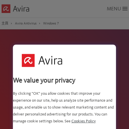
Skip
MENU
to
Main
Content
主頁
Avira Antivirus
Windows 7
下載 Windows 7 適用的
Avira 防病毒免費版
We value your privacy
屢獲殊榮的防病毒軟體保護您
免受線上威脅。
By clicking "OK" you allow cookies that improve your
experience on our site, help us analyze site performance and
usage, and enable us to show relevant marketing content and
deliver personalized advertising for our products. You can
manage cookie settings below. See
Cookies Policy