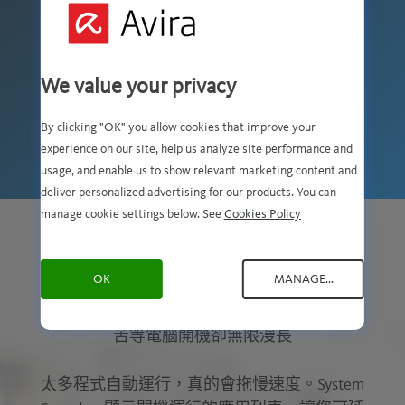
免費下載
We value your privacy
「市面上最好用的優化工具之一」
By clicking "OK" you allow cookies that improve your
experience on our site, help us analyze site performance and
usage, and enable us to show relevant marketing content and
deliver personalized advertising for our products. You can
manage cookie settings below. See
Cookies Policy
因為生命有限
OK
MANAGE...
苦等電腦開機卻無限漫長
太多程式自動運行，真的會拖慢速度。System