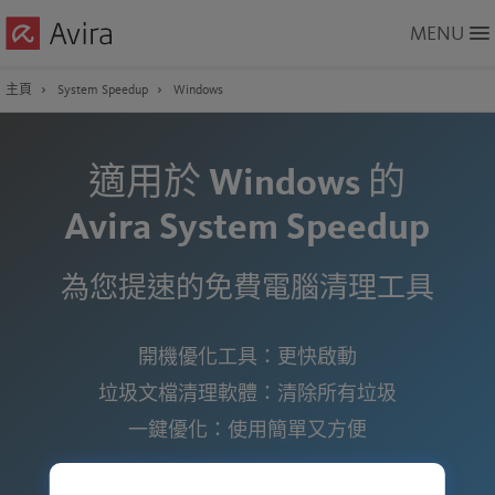
Skip
MENU
to
Main
Content
主頁
System Speedup
Windows
適用於 Windows 的
Avira System Speedup
為您提速的免費電腦清理工具
開機優化工具：更快啟動
垃圾文檔清理軟體：清除所有垃圾
一鍵優化：使用簡單又方便