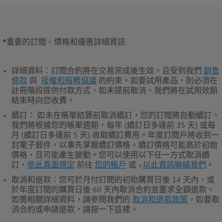
*
重要的訂閱、價格和優惠詳細資訊
詳細資料
：訂閱合約將在交易完成後生效，且受到我們
銷售
條款
與
授權和服務協議
的約束。如要試用產品，則必須在
註冊階段提供付款方式，如未提前取消，我們將在試用效期
結束時向您收費。
續訂
： 如未在帳單結算前取消續訂，您的訂閱將自動續訂。
我們將根據您的帳單週期，每年 (續訂日多達前 35 天) 或每
月 (續訂日多達前 5 天) 收取續訂費用。年度訂閱戶將收到一
封電子郵件，以事先掌握續訂價格。續訂價格可能高於初始
價格，且可能產生變動。您可以使用以下任一方式取消續
訂，
依此頁面規定
前往
您的帳戶
或 <
以此資訊聯絡我們
。
取消和退款
：您可於月付訂閱的初始購買日後 14 天內，或
於年度訂閱的購買日後 60 天內取消合約並要求全額退款。
如需相關詳細資料，請參閱我們的
取消和退款政策
。如要取
消合約或申請退款，請按一下這裡。