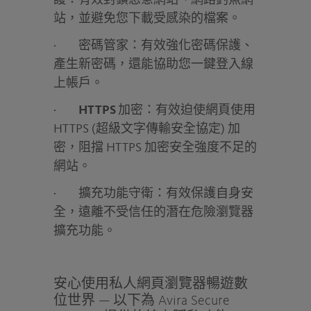
護：
有效封鎖惡意網站、網路釣魚網
站，並避免您下載受感染的檔案。
·
密碼管家：
有效強化密碼保護、
產生新密碼，還能協助您一鍵登入線
上帳戶。
·
HTTPS
加密：
有效迫使網頁使用
HTTPS (超級文字傳輸安全協定) 加
密，阻擋 HTTPS 加密安全強度不足的
網站。
·
擴充功能守衛：
有效保護自身安
全，遠離不受信任的潛在危險瀏覽器
擴充功能。
安心使用私人網頁瀏覽器暢遊數
位世界 — 以下為 Avira Secure