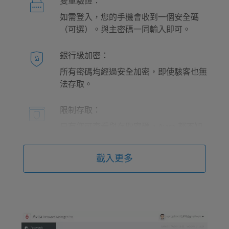
雙重驗證：
如需登入，您的手機會收到一個安全碼
（可選）。與主密碼一同輸入即可。
銀行級加密：
所有密碼均經過安全加密，即使駭客也無
法存取。
限制存取：
只有您可查看與存取密碼。Avira 都不知
道具體是多少。
載入更多
資料隱私：
Avira 是安全專家，遵守嚴格的隱私權政
策。您的資料在我們這裡很安全，不會分
享或出售給第三方。