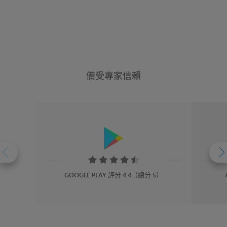
備受專家信賴
Rating:
Ra
4.4
4.
GOOGLE PLAY 評分 4.4（總分 5）
stars
st