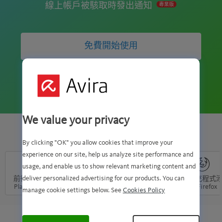
線上帳戶被駭取時發出通知
專業版
免費開始使用
We value your privacy
PASSWORD MANAGER 在所有設備上運行
By clicking "OK" you allow cookies that improve your
experience on our site, help us analyze site performance and
usage, and enable us to show relevant marketing content and
deliver personalized advertising for our products. You can
前往 Google
可在 App Store
把擴充程式添
把擴充程式
Play 下載 >
下載 >
加至 Chrome >
加至 Firefox 
manage cookie settings below. See
Cookies Policy