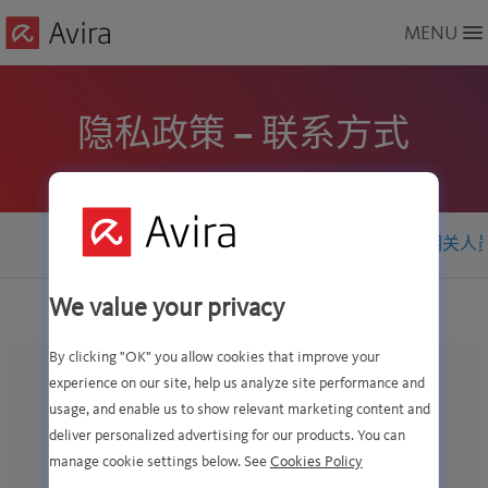
Skip
MENU
to
Main
Content
隐私政策 – 联系方式
主页
联系方式
相关人
We value your privacy
By clicking "OK" you allow cookies that improve your
experience on our site, help us analyze site performance and
您可以通过以下方式联系我们整个 Avira 集团
usage, and enable us to show relevant marketing content and
的
数据保护官
：
deliver personalized advertising for our products. You can
manage cookie settings below. See
Cookies Policy
Pembroke Privacy Ltd.