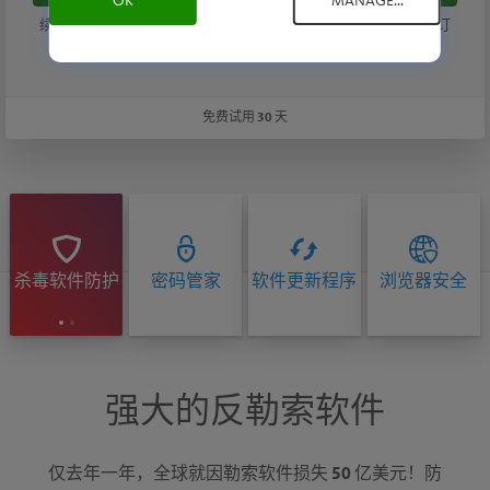
OK
MANAGE...
续订按
$70.99
/ 年的价格自动进行，直到您取消续订为止。与续订
价格相比可节省费用。订购详情如下。*
免费试用 30 天
杀毒软件防护
密码管家
软件更新程序
浏览器安全
强大的反勒索软件
仅去年一年，全球就因
勒索软件
损失 50 亿美元！防
每日