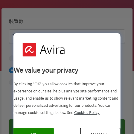
裝置數
1 月
$6.99
We value your privacy
1 年
$34.99
$70.99
2 年
$125.99
By clicking "OK" you allow cookies that improve your
experience on our site, help us analyze site performance and
usage, and enable us to show relevant marketing content and
$70.99
deliver personalized advertising for our products. You can
$34.99
/ 首年
manage cookie settings below. See
Cookies Policy
立即购买