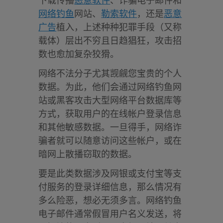
下载传播
恶意软件
、诈骗电子邮件和
网络钓鱼
网站、
勒索软件
，还是
恶意
广告
植入，上述种种犯罪手段（又称
载体）层出不穷且日趋猖狂，攻击招
数也愈加复杂狡猾。
网络不法分子尤其觊觎您宝贵的个人
数据。为此，他们会通过网络钓鱼网
站或黑客攻击大型网络平台数据库等
方式，获取用户的在线帐户登录信息
和其他敏感数据。一旦得手，网络诈
骗者就可以随意访问这些帐户，或在
暗网上散播窃取的数据。
要是此类数据涉及网银或支付宝等支
付服务的登录详细信息，那么情况有
多么险恶，想必无须多言。网络钓鱼
电子邮件通常假冒用户名义发送，将