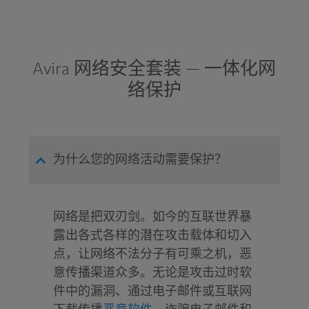
通过电子邮件提供高级客户支持。
无广告
Avira 网络安全套装 — 一体化网
100% 纯防护
络保护
* 包含在 Avira 浏览器安全中（Chrome、Firefox 和
Opera 浏览器的免费扩展程序）。
为什么您的网络活动需要保护？
网络是把双刃剑。如今的互联世界暴
露出各式各样的潜在攻击载体和切入
点，让网络不法分子有可乘之机，恶
意传播渠道众多。无论是攻击过时软
件中的漏洞、通过电子邮件或互联网