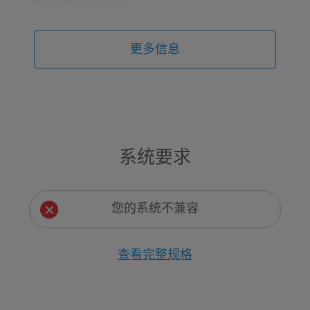
阻止网络钓鱼攻击
去年阻止了 360 多万次网络钓鱼攻击
更多信息
扫描 USB 设备
包括所有可移动设备，例如记忆棒和外部硬盘
驱动器
检测可能有害的应用程序
系统要求
发现隐藏在下载包中、会使系统运行速度变慢
的工具栏和膨胀软件
您的系统不兼容
提供优先云扫描
查看完整规格
可以更快地扫描文件有无威胁的独特服务
客户服务