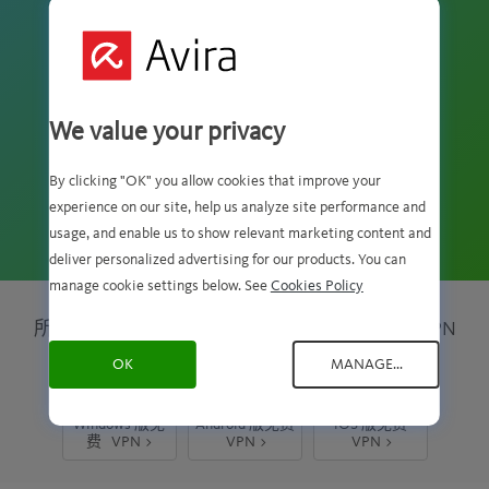
下载免费版
We value your privacy
TOP10BESTVPN 上评分 4/5
By clicking "OK" you allow cookies that improve your
Rating:
experience on our site, help us analyze site performance and
177 条评价
4
usage, and enable us to show relevant marketing content and
stars
deliver personalized advertising for our products. You can
manage cookie settings below. See
Cookies Policy
所有设备和 CHROME 上均可获取 PHANTOM VPN
OK
MANAGE...
Windows 版免
Android 版免费
iOS 版免费
费
VPN >
VPN >
VPN >