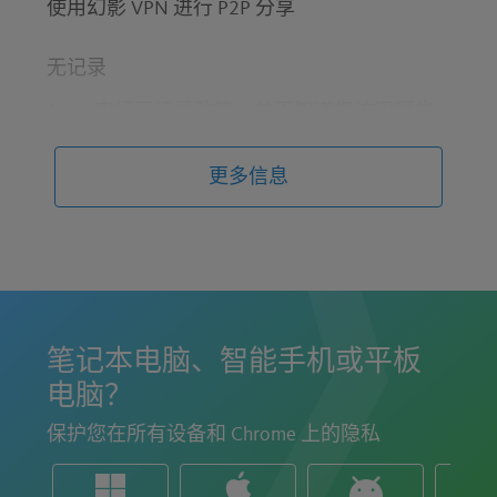
使用幻影 VPN 进行 P2P 分享
无记录
Avira 实行无记录政策，并不知道您访问哪些
网站
更多信息
简单易用
打开。关闭。打开。关闭。就是这么简单。
DNS 泄漏防护
支持 IP v4 和 v6 协议
笔记本电脑、智能手机或平板
电脑？
匿名冲浪
保护您在所有设备和 Chrome 上的隐私
更改您的 IP 地址