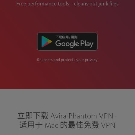
Free performance tools – cleans out junk files
Respects and protects your privacy
立即下载 Avira Phantom VPN -
适用于 Mac 的最佳免费 VPN