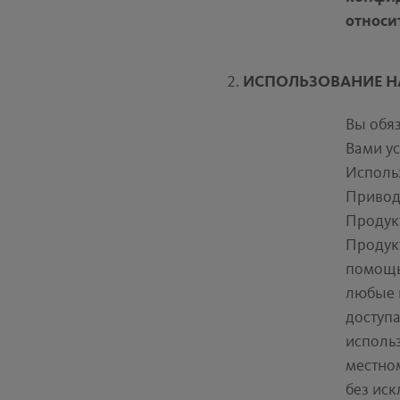
относи
ИСПОЛЬЗОВАНИЕ Н
Вы обя
Вами ус
Исполь
Привод
Продукт
Продукт
помощь
любые 
доступ
исполь
местном
без иск