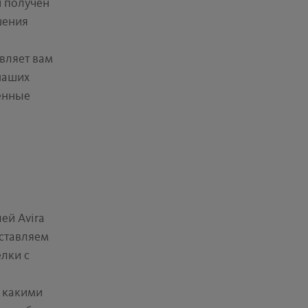
и получен
шения
вляет вам
наших
енные
ей Avira
ставляем
лки с
у какими