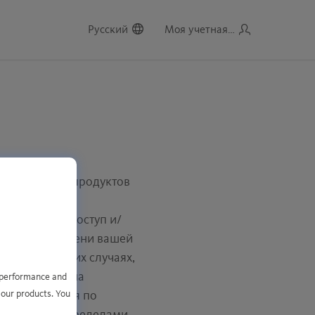
Русский
Моя учетная запись
пользования продуктов
и же, если вы
 ПО или на доступ и/
дукт»), от имени вашей
ляете (в обоих случаях,
 расположены на
e performance and
 our products. You
 расположенная по