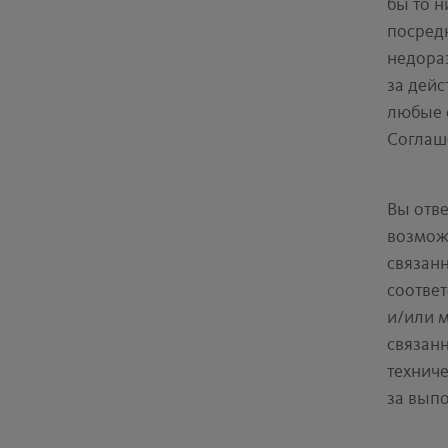
бы то н
посред
недораз
за дейс
любые 
Соглаш
Вы отв
возможн
связан
соответ
и/или 
связанн
технич
за вып