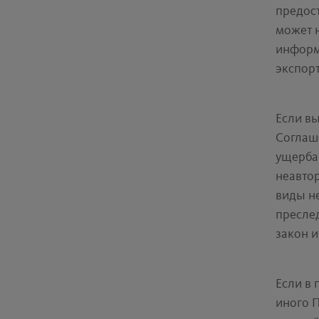
предос
может 
информ
экспорт
Если в
Соглаш
ущерба
неавто
виды не
преслед
закон 
Если в 
иного П