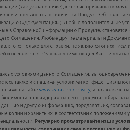
изации (как указано ниже), которые призваны помочь
ивнее использовать тот или иной Продукт, Обновление
изацию («Документация»). Любые дополнительные усл
ные в Справочной информации о Продукте, становятся 
щего Соглашения. Любые другие материалы и Документ
авляются только для справки, не являются описанием 
ей и не являются обязывающими ни для Вас, ни для нас
аясь с условиями данного Соглашения, вы одновремен
аетесь также и с нашими условиями конфиденциальност
енными на сайте
www.avira.com/privacy
, и позволяете на
обходимости провайдерам нашего Продукта собирать в
 данные и другую информацию, передавать их, создава
ые копии и хранить их, в соответствии с положениями 
енциальности.
Регулярно просматривайте наши услов
енциальности, содержащие самую последнюю инф