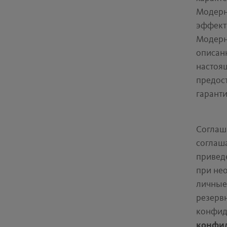
Модерн
эффект
Модерн
описан
настоя
предост
гаранти
Соглаш
соглаш
привед
при не
личные
резервн
конфид
конфид