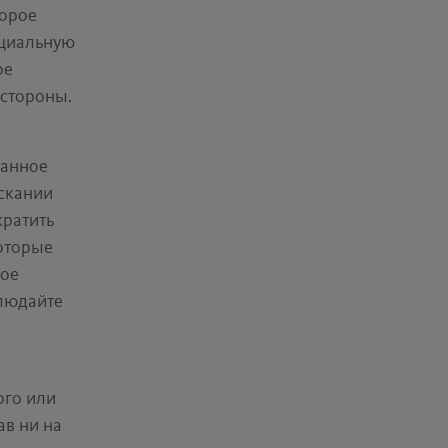
торое
нциальную
ое
 стороны.
данное
скании
кратить
оторые
ное
блюдайте
ого или
ав ни на