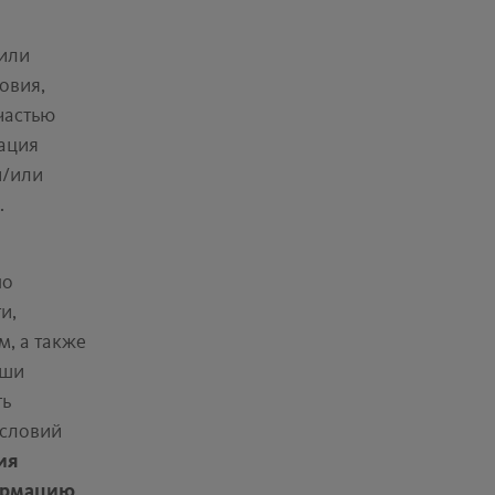
 или
овия,
частью
ация
и/или
.
но
и,
м, а также
аши
ть
условий
ия
ормацию