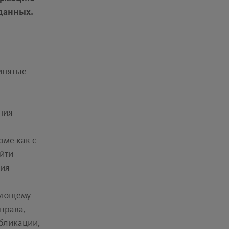
 данных.
инятые
ния
оме как с
йти
ния
вующему
права,
убликации,