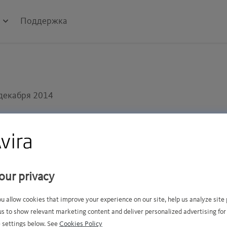
Поддержка
декабря 2014
е соглашение с конечным пользователем и Условия ис
являются правовыми соглашениями между вами лично ил
етение продуктов или программного обеспечения Avira,
х услуг (далее «Продукты», «Наши продукты» или «Про
our privacy
ганизации, между компанией, чьи интересы Вы представ
анией Avira («мы», «нас», «наш» или «Avira»). Если вы
ou allow cookies that improve your experience on our site, help us analyze sit
us to show relevant marketing content and deliver personalized advertising for
ды, то под Avira имеется в виду компания Avira, Inc.,
 settings below. See
Cookies Policy