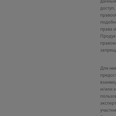
данный 
доступ
правоо
подобн
права 
Продук
правом
запрещ
Для нек
предос
взаимод
и/или 
пользо
эксперт
участн