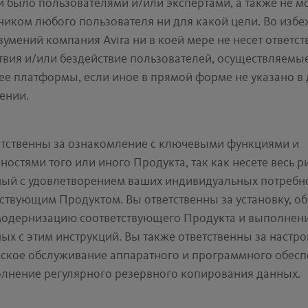
и было пользователями и/или экспертами, а также не м
ником любого пользователя ни для какой цели. Во изб
умений компания Avira ни в коей мере не несет ответст
твия и/или бездействие пользователей, осуществляемы
ее платформы, если иное в прямой форме не указано в
ении.
етственны за ознакомление с ключевыми функциями и
остями того или иного Продукта, так как несете весь ри
ный с удовлетворением ваших индивидуальных потребн
ствующим Продуктом. Вы ответственны за установку, о
модернизацию соответствующего Продукта и выполнени
ых с этим инструкций. Вы также ответственны за настро
еское обслуживание аппаратного и программного обесп
олнение регулярного резервного копирования данных.