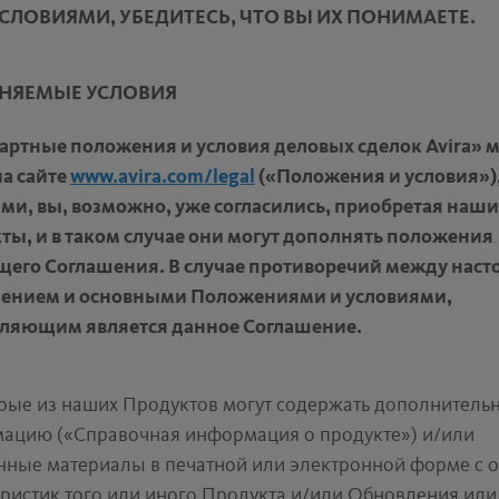
УСЛОВИЯМИ, УБЕДИТЕСЬ, ЧТО ВЫ ИХ ПОНИМАЕТЕ.
НЯЕМЫЕ УСЛОВИЯ
артные положения и условия деловых сделок Avira» 
на сайте
www.avira.com/legal
(«Положения и условия»),
ми, вы, возможно, уже согласились, приобретая наши
ты, и в таком случае они могут дополнять положения
щего Соглашения. В случае противоречий между нас
ением и основными Положениями и условиями,
ляющим является данное Соглашение.
рые из наших Продуктов могут содержать дополнитель
ацию («Справочная информация о продукте») и/или
нные материалы в печатной или электронной форме с 
ристик того или иного Продукта и/или Обновления или