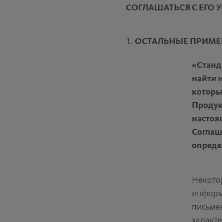
СОГЛАШАТЬСЯ С ЕГО 
ОСТАЛЬНЫЕ ПРИМЕ
«Станд
найти 
которы
Продук
настоя
Соглаш
опреде
Некото
информ
письме
характе