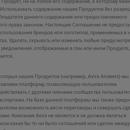
Продукт, ни на любое его содержание, к которому вам
. Использовать содержание наших Продуктов без разре
бладателя данного содержания или предоставляемого
ого права законом. Настоящее Соглашение не предоста
использования брендов или логотипов, применяемых в 
тах. Удалять, скрывать или изменять любые предусмотр
 уведомления, отображаемые в том или ином Продукте,
ается.
оторых наших Продуктов (например, Avira Answers) мы
тавляем платформу, позволяющую пользователям
ействовать с другими членами сообщества пользовател
экспертами. На базе данной платформы мы также предо
вателям возможность вести переговоры и совершать сде
ами. Компания Avira не является и не должна являться
иком каких бы то ни было соглашений или сделок межд