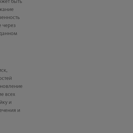
ожет быть
ежание
венность
е через
 данном
ск,
остей
бновление
е всех
йку и
ечения и