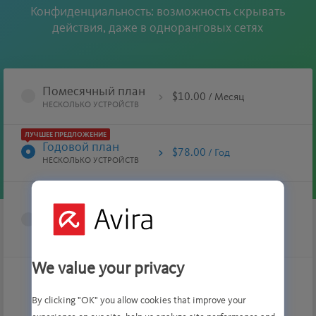
Конфиденциальность: возможность скрывать
действия, даже в одноранговых сетях
Помесячный план
$10.00
/ Месяц
НЕСКОЛЬКО УСТРОЙСТВ
ЛУЧШЕЕ ПРЕДЛОЖЕНИЕ
Годовой план
$78.00
/ Год
НЕСКОЛЬКО УСТРОЙСТВ
План для
мобильного
$5.99
/ Месяц
устройства
ПРИОБРЕТАЕТСЯ ЧЕРЕЗ
ПРИЛОЖЕНИЕ
We value your privacy
$78.00
By clicking "OK" you allow cookies that improve your
/ Год