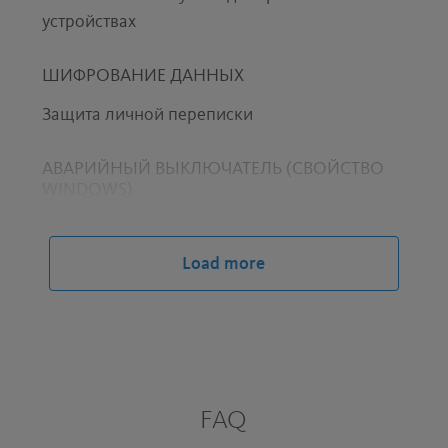
устройствах
ШИФРОВАНИЕ ДАННЫХ
Защита личной переписки
АВАРИЙНЫЙ ВЫКЛЮЧАТЕЛЬ (СВОЙСТВО
WINDOWS)
Защита от несанкционированного доступа
при отказе сетевого подключения
Load more
ДОСТУП К ЗАБЛОКИРОВАННЫМ ВЕБ-
САЙТАМ
Возможность смотреть любимые передачи
из любой точки мира
FAQ